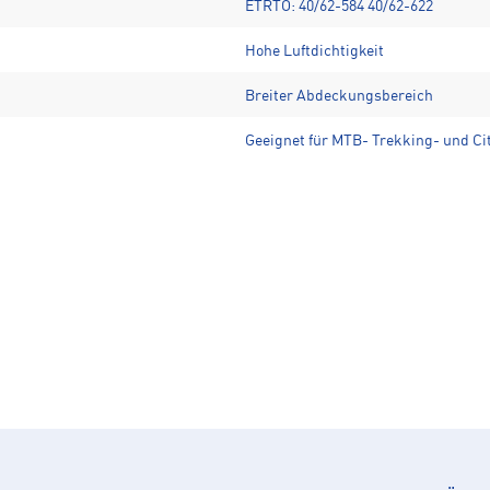
ETRTO: 40/62-584 40/62-622
Hohe Luftdichtigkeit
Breiter Abdeckungsbereich
Geeignet für MTB- Trekking- und Ci