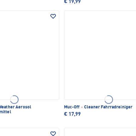
€ 19,99
Weather Aerosol
Muc-Off
·
Cleaner Fahrradreiniger
mittel
€ 17,99