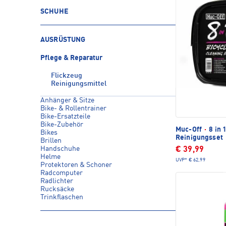
SCHUHE
AUSRÜSTUNG
Pflege & Reparatur
Flickzeug
Reinigungsmittel
Anhänger & Sitze
Bike- & Rollentrainer
Bike-Ersatzteile
Bike-Zubehör
Muc-Off
·
8 in 
Bikes
Reinigungsset
Brillen
Handschuhe
€ 39,99
Helme
UVP*
€ 62,99
Protektoren & Schoner
Radcomputer
Radlichter
Rucksäcke
Trinkflaschen