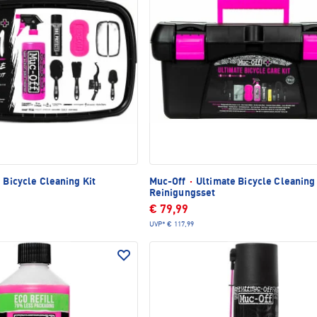
1 Bicycle Cleaning Kit
Muc-Off
·
Ultimate Bicycle Cleaning 
Reinigungsset
€ 79,99
UVP*
€ 117,99