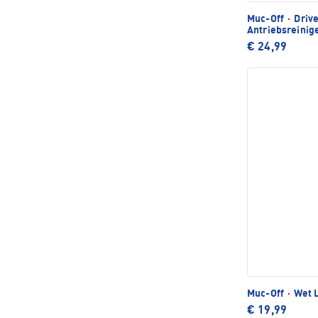
Muc-Off
·
Drive
Antriebsreinig
€ 24,99
Muc-Off
·
Wet L
€ 19,99