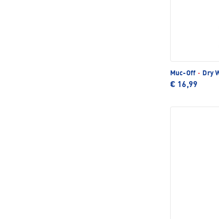
Muc-Off
·
Dry 
€ 16,99