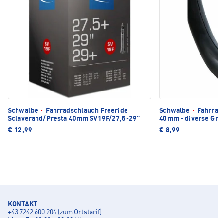
Schwalbe
·
Fahrradschlauch Freeride
Schwalbe
·
Fahrra
Sclaverand/Presta 40mm SV19F/27,5-29"
40mm - diverse G
€ 12,99
€ 8,99
KONTAKT
+43 7242 600 204 (zum Ortstarif)