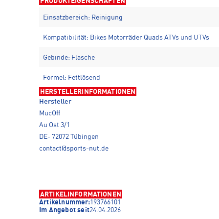
PRODUKTEIGENSCHAFTEN
Einsatzbereich: Reinigung
Kompatibilität: Bikes Motorräder Quads ATVs und UTVs
Gebinde: Flasche
Formel: Fettlösend
HERSTELLERINFORMATIONEN
Hersteller
MucOff
Au Ost 3/1
DE- 72072 Tübingen
contact@sports-nut.de
ARTIKELINFORMATIONEN
Artikelnummer:
193766101
Im Angebot seit
24.04.2026