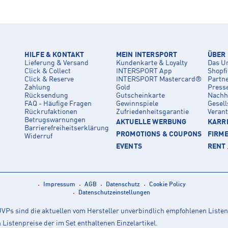
HILFE & KONTAKT
MEIN INTERSPORT
ÜBER
Lieferung & Versand
Kundenkarte & Loyalty
Das U
Click & Collect
INTERSPORT App
Shopf
Click & Reserve
INTERSPORT Mastercard®
Partn
Zahlung
Gold
Press
Rücksendung
Gutscheinkarte
Nachha
FAQ - Häufige Fragen
Gewinnspiele
Gesell
Rückrufaktionen
Zufriedenheitsgarantie
Veran
Betrugswarnungen
AKTUELLE WERBUNG
KARRI
Barrierefreiheitserklärung
PROMOTIONS & COUPONS
FIRM
Widerruf
EVENTS
RENT 
Impressum
AGB
Datenschutz
Cookie Policy
Datenschutzeinstellungen
Ps sind die aktuellen vom Hersteller unverbindlich empfohlenen Listen
istenpreise der im Set enthaltenen Einzelartikel.