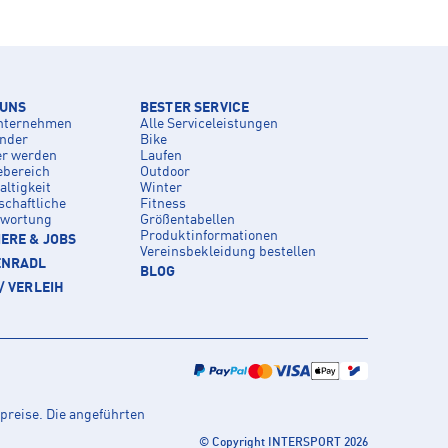
 UNS
BESTER SERVICE
nternehmen
Alle Serviceleistungen
inder
Bike
er werden
Laufen
ebereich
Outdoor
ltigkeit
Winter
schaftliche
Fitness
twortung
Größentabellen
Produktinformationen
ERE & JOBS
Vereinsbekleidung bestellen
ENRADL
BLOG
/ VERLEIH
preise. Die angeführten
© Copyright INTERSPORT 2026