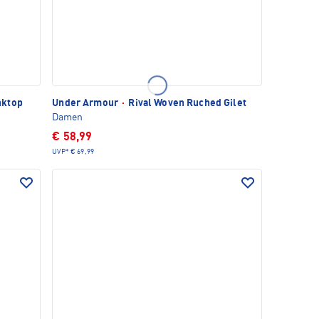
nktop
Under Armour
·
Rival Woven Ruched Gilet
Damen
€ 58,99
UVP*
€ 69,99