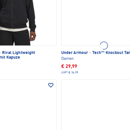
·
Rival Lightweight
Under Armour
·
Tech™ Knockout Ta
 mit Kapuze
Damen
€ 29,99
UVP*
€ 34,99