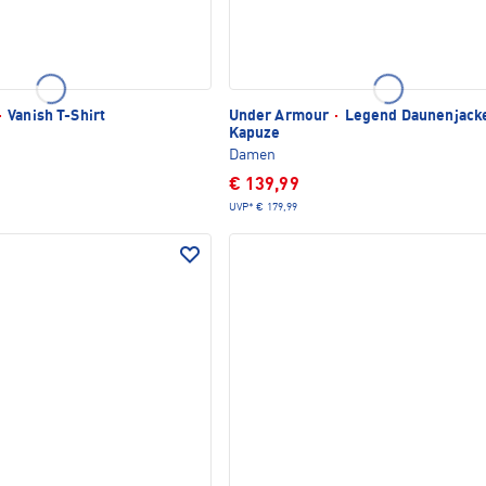
·
Vanish T-Shirt
Under Armour
·
Legend Daunenjacke
Kapuze
Damen
€ 139,99
UVP*
€ 179,99