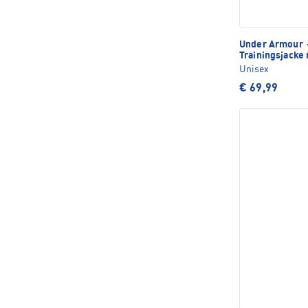
Under Armour
Trainingsjacke
Unisex
€ 69,99