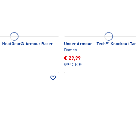
·
HeatGear® Armour Racer
Under Armour
·
Tech™ Knockout Ta
Damen
€ 29,99
UVP*
€ 34,99