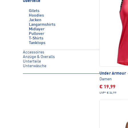
Oberteile
Gilets
Hoodies
Jacken
Langarmshirts
Midlayer
Pullover
T-Shirts
Tanktops
Accessoires
Anzüge & Overalls
Unterteile
Unterwäsche
Under Armour
Damen
€ 19,99
UVP*
€ 34,99