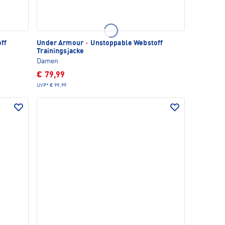
ff
Under Armour
·
Unstoppable Webstoff
Trainingsjacke
Damen
€ 79,99
UVP*
€ 99,99