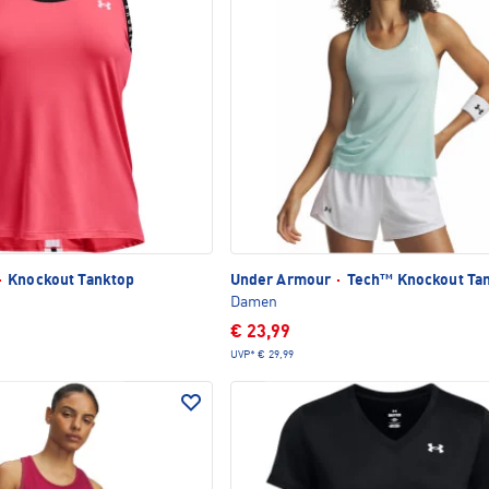
·
Knockout Tanktop
Under Armour
·
Tech™ Knockout Ta
Damen
€ 23,99
UVP*
€ 29,99