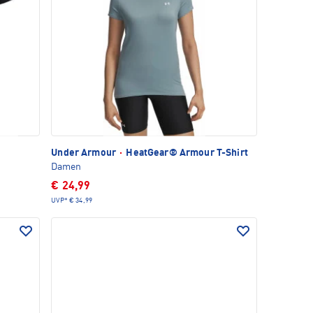
Under Armour
·
HeatGear® Armour T-Shirt
Damen
€ 24,99
UVP*
€ 34,99