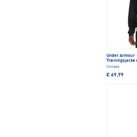
Under Armour
Trainingsjacke
Unisex
€ 69,99