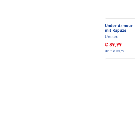
Under Armour
mit Kapuze
Unisex
€ 89,99
UVP*
€ 109,99