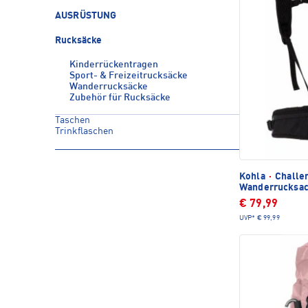
AUSRÜSTUNG
Rucksäcke
Kinderrückentragen
Sport- & Freizeitrucksäcke
Wanderrucksäcke
Zubehör für Rucksäcke
Taschen
Trinkflaschen
Kohla
·
Challen
Wanderrucksa
€ 79,99
UVP*
€ 99,99