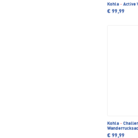
Kohla
·
Active
€ 99,99
Kohla
·
Challen
Wanderrucksa
€ 99,99