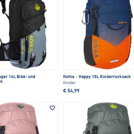
ger 16L Bike- und
Kohla
·
Happy 15L Kinderrucksack
ck
Kinder
€ 54,99