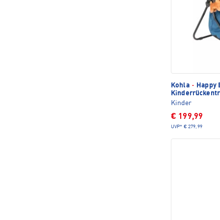
Kohla
·
Happy E
Kinderrückent
Kinder
€ 199,99
UVP*
€ 279,99