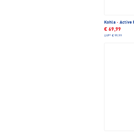
Kohla
·
Active 
€ 69,99
UVP*
€ 99,99