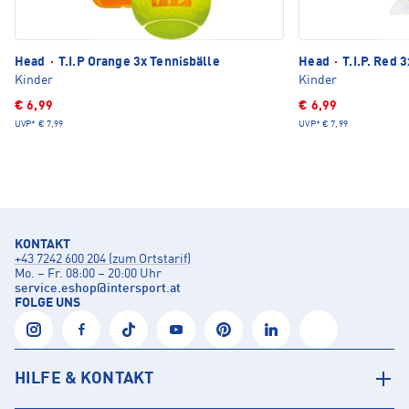
Head
·
T.I.P Orange 3x Tennisbälle
Head
·
T.I.P. Red 
Kinder
Kinder
€ 6,99
€ 6,99
UVP*
€ 7,99
UVP*
€ 7,99
KONTAKT
+43 7242 600 204 (zum Ortstarif)
Mo. – Fr. 08:00 – 20:00 Uhr
service.eshop
@
intersport.at
FOLGE UNS
HILFE & KONTAKT