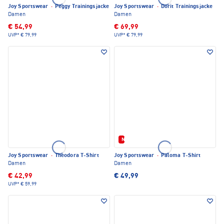
Joy Sportswear
·
Peggy Trainingsjacke
Joy Sportswear
·
Dorit Trainingsjacke
Damen
Damen
€ 54,99
€ 69,99
UVP*
€ 79,99
UVP*
€ 79,99
Neu
Joy Sportswear
·
Theodora T-Shirt
Joy Sportswear
·
Paloma T-Shirt
Damen
Damen
€ 42,99
€ 49,99
UVP*
€ 59,99