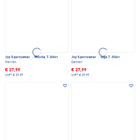
Joy Sportswear
·
Mischa T-Shirt
Joy Sportswear
·
Inga T-Shirt
Herren
Damen
€ 27,99
€ 27,99
UVP*
€ 39,99
UVP*
€ 39,99