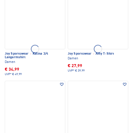
Joy Sportswear
·
Kalina 3/4
Joy Sportswear
·
Amy T-Shirt
Langarmshirt
Damen
Damen
€ 27,99
€ 34,99
UVP*
€ 39,99
UVP*
€ 49,99