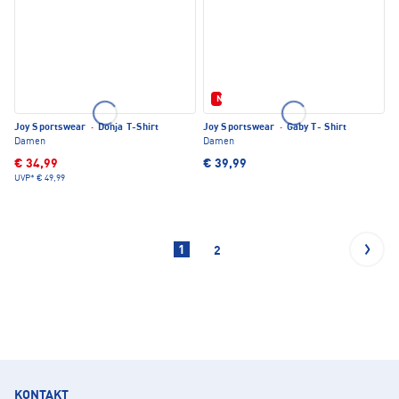
Neu
Joy Sportswear
·
Donja T-Shirt
Joy Sportswear
·
Gaby T- Shirt
Damen
Damen
€ 34,99
€ 39,99
UVP*
€ 49,99
1
2
KONTAKT