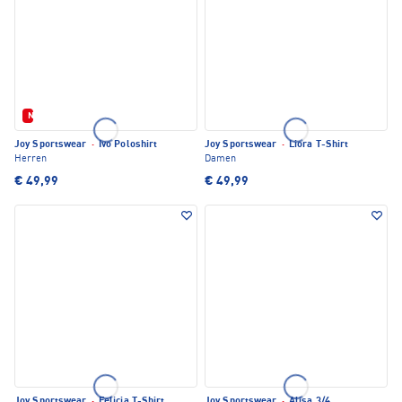
Neu
Joy Sportswear
·
Ivo Poloshirt
Joy Sportswear
·
Liora T-Shirt
Herren
Damen
€ 49,99
€ 49,99
Joy Sportswear
·
Felicia T-Shirt
Joy Sportswear
·
Alisa 3/4