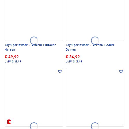
Joy Sportswear
·
Vincent Pullover
Joy Sportswear
·
Verena T-Shirt
Herren
Damen
€ 49,99
€ 34,99
UVP*
€ 69,99
UVP*
€ 49,99
Neu