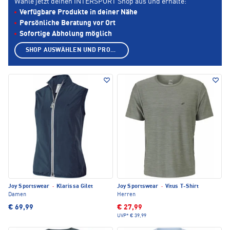
Wähle jetzt deinen INTERSPORT Shop aus und erhalte:
Verfügbare Produkte in deiner Nähe
Persönliche Beratung vor Ort
Sofortige Abholung möglich
SHOP AUSWÄHLEN UND PRODUKTE ANZEIGEN
Joy Sportswear
·
Klarissa Gilet
Joy Sportswear
·
Vitus T-Shirt
Damen
Herren
€ 69,99
€ 27,99
UVP*
€ 39,99