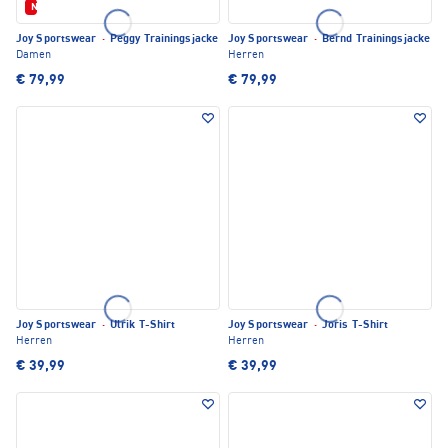
Neu
Joy Sportswear
·
Peggy Trainingsjacke
Joy Sportswear
·
Bernd Trainingsjacke
Damen
Herren
€ 79,99
€ 79,99
Joy Sportswear
·
Ulrik T-Shirt
Joy Sportswear
·
Joris T-Shirt
Herren
Herren
€ 39,99
€ 39,99