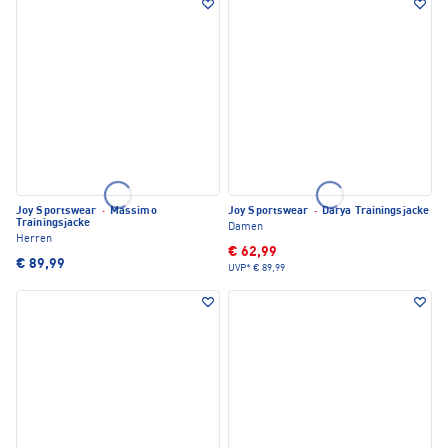
Joy Sportswear
·
Massimo
Joy Sportswear
·
Darya Trainingsjacke
Trainingsjacke
Damen
Herren
€ 62,99
€ 89,99
UVP*
€ 89,99