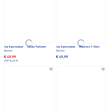
Joy Sportswear
·
Julika Pullover
Joy Sportswear
·
Maureen T-Shirt
Damen
Damen
€ 49,99
€ 49,99
UVP*
€ 69,99