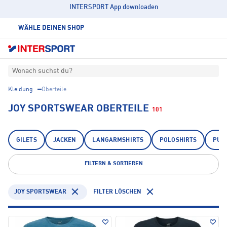
INTERSPORT App downloaden
WÄHLE DEINEN SHOP
Wonach suchst du?
Kleidung
Oberteile
JOY SPORTSWEAR OBERTEILE
101
GILETS
JACKEN
LANGARMSHIRTS
POLOSHIRTS
PUL
FILTERN & SORTIEREN
JOY SPORTSWEAR
FILTER LÖSCHEN