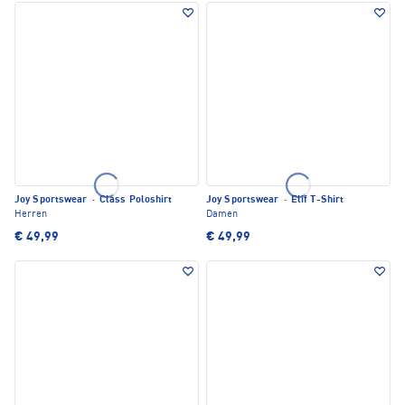
Joy Sportswear
·
Class Poloshirt
Joy Sportswear
·
Elif T-Shirt
Herren
Damen
€ 49,99
€ 49,99