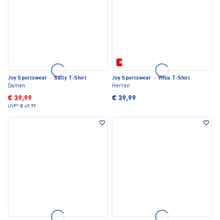
Neu
Joy Sportswear
·
Sally T-Shirt
Joy Sportswear
·
Vitus T-Shirt
Damen
Herren
€ 39,99
€ 39,99
UVP*
€ 49,99