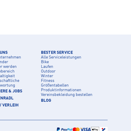
 UNS
BESTER SERVICE
nternehmen
Alle Serviceleistungen
inder
Bike
er werden
Laufen
ebereich
Outdoor
ltigkeit
Winter
schaftliche
Fitness
twortung
Größentabellen
Produktinformationen
ERE & JOBS
Vereinsbekleidung bestellen
ENRADL
BLOG
/ VERLEIH