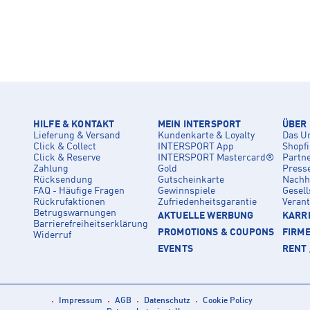
HILFE & KONTAKT
MEIN INTERSPORT
ÜBER
Lieferung & Versand
Kundenkarte & Loyalty
Das U
Click & Collect
INTERSPORT App
Shopf
Click & Reserve
INTERSPORT Mastercard®
Partn
Zahlung
Gold
Press
Rücksendung
Gutscheinkarte
Nachha
FAQ - Häufige Fragen
Gewinnspiele
Gesell
Rückrufaktionen
Zufriedenheitsgarantie
Veran
Betrugswarnungen
AKTUELLE WERBUNG
KARRI
Barrierefreiheitserklärung
PROMOTIONS & COUPONS
FIRM
Widerruf
EVENTS
RENT 
Impressum
AGB
Datenschutz
Cookie Policy