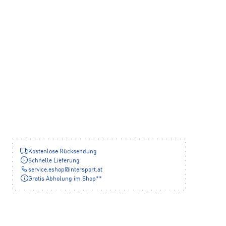
Kostenlose Rücksendung
Schnelle Lieferung
service.eshop
@
intersport.at
Gratis Abholung im Shop**