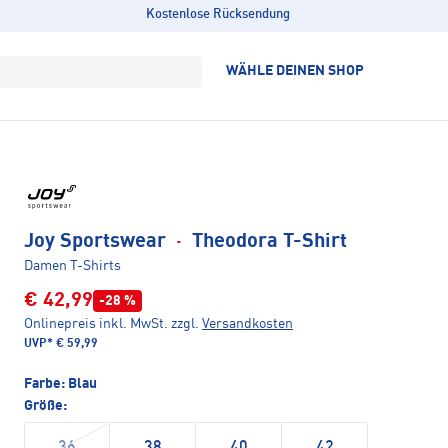
Kostenlose Rücksendung
WÄHLE DEINEN SHOP
Joy Sportswear
·
Theodora T-Shirt
Damen T-Shirts
€ 42,99
-28 %
Onlinepreis inkl. MwSt.
zzgl.
Versandkosten
UVP*
€ 59,99
Farbe:
Blau
Größe:
36
38
40
42