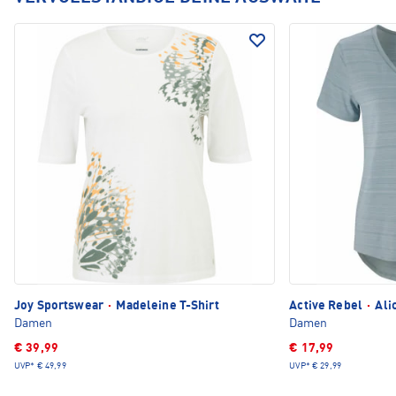
Joy Sportswear
·
Madeleine T-Shirt
Active Rebel
·
Alic
Damen
Damen
€ 39,99
€ 17,99
UVP*
€ 49,99
UVP*
€ 29,99