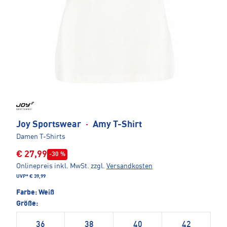
Joy Sportswear
·
Amy T-Shirt
Damen T-Shirts
€ 27,99
-30 %
Onlinepreis inkl. MwSt.
zzgl.
Versandkosten
UVP*
€ 39,99
Farbe:
Weiß
Größe:
36
38
40
42