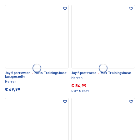
Joy Sportswear
·
Niels Trainingshose
Joy Sportswear
·
Max Trainingshose
kurzgestellt
Herren
Herren
€ 54,99
€ 69,99
UVP*
€ 69,99