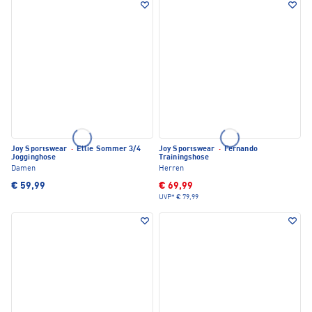
Joy Sportswear
·
Ellie Sommer 3/4
Joy Sportswear
·
Fernando
Jogginghose
Trainingshose
Damen
Herren
€ 59,99
€ 69,99
UVP*
€ 79,99