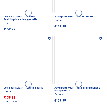
Joy Sportswear
·
Marcus
Joy Sportswear
·
Marek Shorts
Trainingshose langgestellt
Herren
Herren
€ 49,99
€ 59,99
Joy Sportswear
·
Laurin Shorts
Joy Sportswear
·
Nita Trainingshose
kurzgestellt
Herren
Damen
€ 39,99
€ 69,99
UVP*
€ 49,99