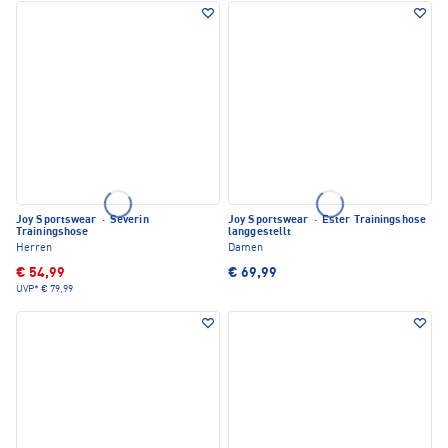
Joy Sportswear
·
Severin
Joy Sportswear
·
Ester Trainingshose
Trainingshose
langgestellt
Herren
Damen
€ 54,99
€ 69,99
UVP*
€ 79,99