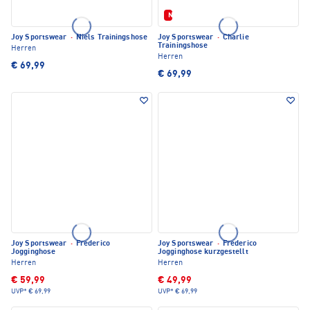
Neu
Joy Sportswear
·
Niels Trainingshose
Joy Sportswear
·
Charlie
Trainingshose
Herren
Herren
€ 69,99
€ 69,99
Joy Sportswear
·
Frederico
Joy Sportswear
·
Frederico
Jogginghose
Jogginghose kurzgestellt
Herren
Herren
€ 59,99
€ 49,99
UVP*
€ 69,99
UVP*
€ 69,99