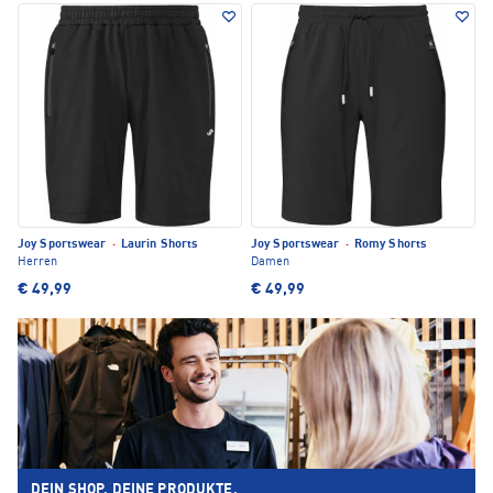
Joy Sportswear
·
Laurin Shorts
Joy Sportswear
·
Romy Shorts
Herren
Damen
€ 49,99
€ 49,99
DEIN SHOP. DEINE PRODUKTE.