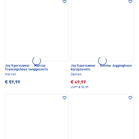
Joy Sportswear
·
Marcus
Joy Sportswear
·
Selena Jogginghose
Trainingshose langgestellt
kurzgestellt
Herren
Damen
€ 59,99
€ 49,99
UVP*
€ 54,99