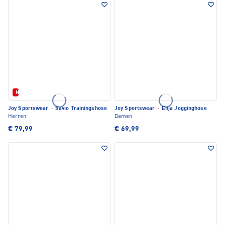
Neu
Joy Sportswear
·
Savio Trainingshose
Joy Sportswear
·
Enja Jogginghose
Herren
Damen
€ 79,99
€ 69,99