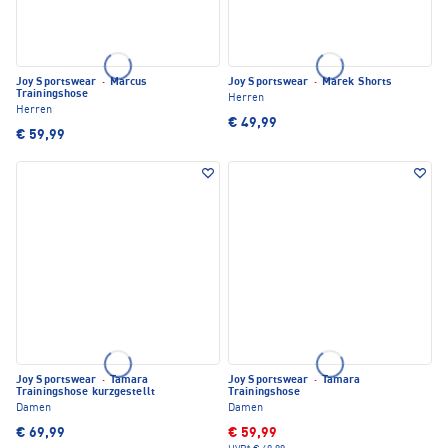
Joy Sportswear
·
Marcus
Joy Sportswear
·
Marek Shorts
Trainingshose
Herren
Herren
€ 49,99
€ 59,99
Joy Sportswear
·
Tamara
Joy Sportswear
·
Tamara
Trainingshose kurzgestellt
Trainingshose
Damen
Damen
€ 69,99
€ 59,99