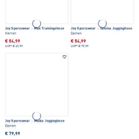
Joy Sportswear
·
Max Trainingshose
Joy Sportswear
·
Tamina Jogginghose
Herren
Damen
€ 54,99
€ 54,99
UVP*
€ 69,99
UVP*
€ 79,99
Joy Sportswear
·
Maika Jogginghose
Damen
€ 79,99