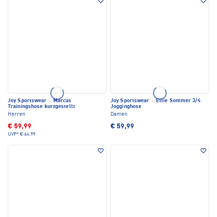
Joy Sportswear
·
Marcus
Joy Sportswear
·
Ellie Sommer 3/4
Trainingshose kurzgestellt
Jogginghose
Herren
Damen
€ 59,99
€ 59,99
UVP*
€ 64,99