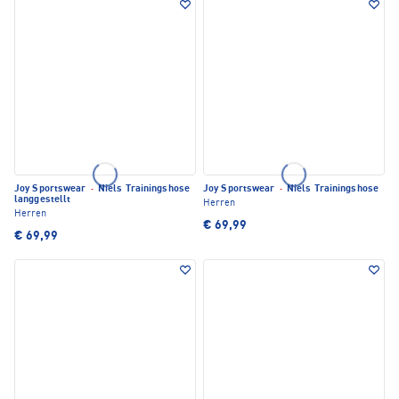
Joy Sportswear
·
Niels Trainingshose
Joy Sportswear
·
Niels Trainingshose
langgestellt
Herren
Herren
€ 69,99
€ 69,99