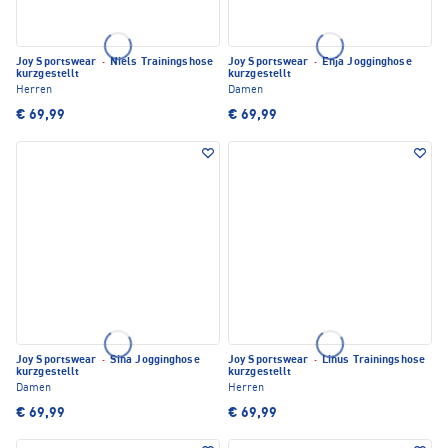
Joy Sportswear
·
Niels Trainingshose
Joy Sportswear
·
Enja Jogginghose
kurzgestellt
kurzgestellt
Herren
Damen
€ 69,99
€ 69,99
Joy Sportswear
·
Sina Jogginghose
Joy Sportswear
·
Linus Trainingshose
kurzgestellt
kurzgestellt
Damen
Herren
€ 69,99
€ 69,99