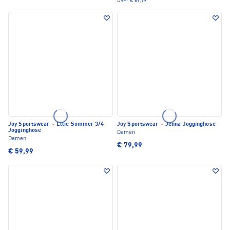
UVP*
€ 69,99
Joy Sportswear
·
Ellie Sommer 3/4
Joy Sportswear
·
Jenna Jogginghose
Jogginghose
Damen
Damen
€ 79,99
€ 59,99