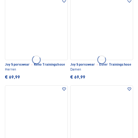
Joy Sportswear
·
Keno Trainingshose
Joy Sportswear
·
Ester Trainingshose
Herren
Damen
€ 69,99
€ 69,99