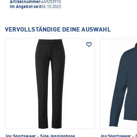
Artikelnummer:
449253910
Im Angebot seit
06.10.2023
VERVOLLSTÄNDIGE DEINE AUSWAHL
Joy Sportswear
·
Sina Jogginghose
Joy Sportswear
·
D