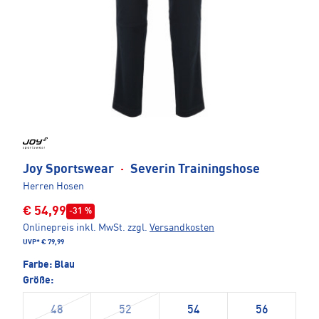
Joy Sportswear
·
Severin Trainingshose
Herren Hosen
€ 54,99
-31 %
Onlinepreis inkl. MwSt.
zzgl.
Versandkosten
UVP*
€ 79,99
Farbe:
Blau
Größe:
48
52
54
56