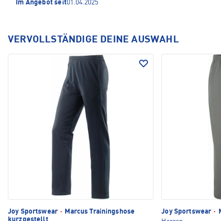
Im Angebot seit
01.04.2025
VERVOLLSTÄNDIGE DEINE AUSWAHL
Joy Sportswear
·
Marcus Trainingshose
Joy Sportswear
·
M
kurzgestellt