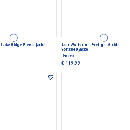
Lake Ridge Fleecejacke
Jack Wolfskin
·
Prelight Stride
Softshelljacke
Herren
€ 119,99