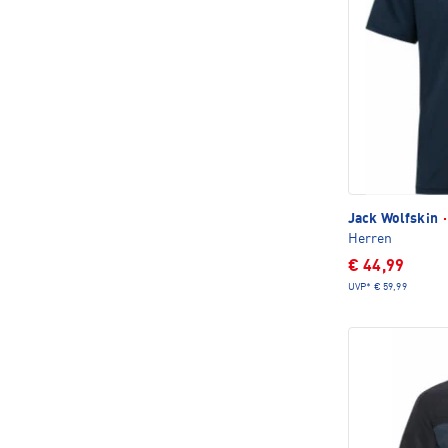
Jack Wolfskin
·
Herren
€ 44,99
UVP*
€ 59,99