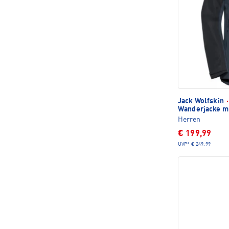
Jack Wolfskin
·
Wanderjacke m
Herren
€ 199,99
UVP*
€ 249,99