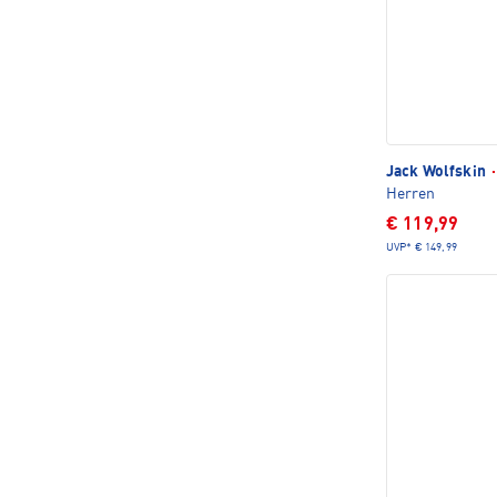
Jack Wolfskin
·
Herren
€ 119,99
UVP*
€ 149,99