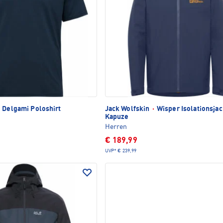
Delgami Poloshirt
Jack Wolfskin
·
Wisper Isolationsjac
Kapuze
Herren
€ 189,99
UVP*
€ 239,99