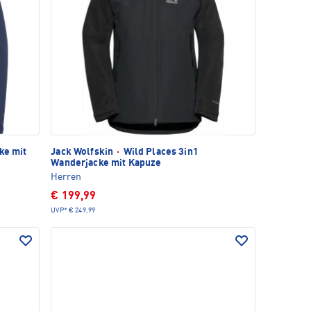
ke mit
Jack Wolfskin
·
Wild Places 3in1
Wanderjacke mit Kapuze
Herren
€ 199,99
UVP*
€ 249,99