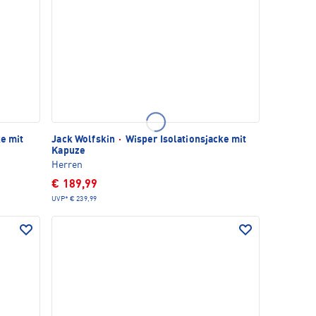
e mit
Jack Wolfskin
·
Wisper Isolationsjacke mit
Kapuze
Herren
€ 189,99
UVP*
€ 239,99