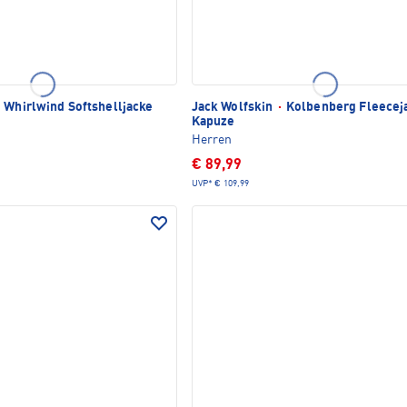
Whirlwind Softshelljacke
Jack Wolfskin
·
Kolbenberg Fleecej
Kapuze
Herren
€ 89,99
UVP*
€ 109,99