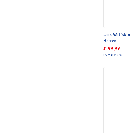
Jack Wolfskin
·
Herren
€ 99,99
UVP*
€ 119,99