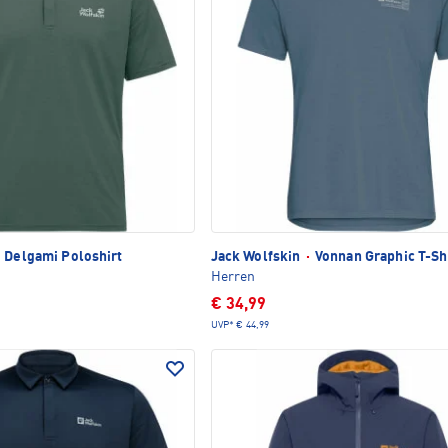
Delgami Poloshirt
Jack Wolfskin
·
Vonnan Graphic T-Sh
Herren
€ 34,99
UVP*
€ 44,99