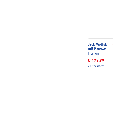
Jack Wolfskin
·
mit Kapuze
Herren
€ 179,99
UVP*
€ 219,99