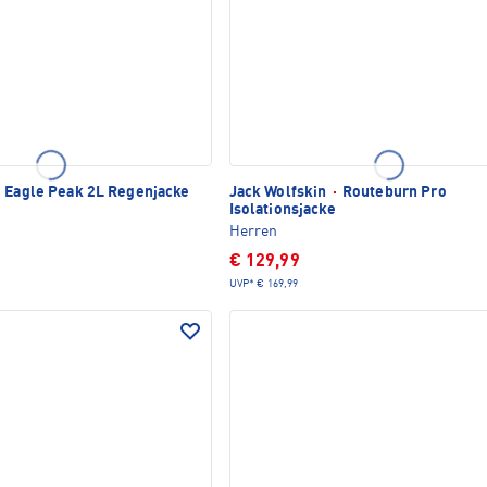
Eagle Peak 2L Regenjacke
Jack Wolfskin
·
Routeburn Pro
Isolationsjacke
Herren
€ 129,99
UVP*
€ 169,99