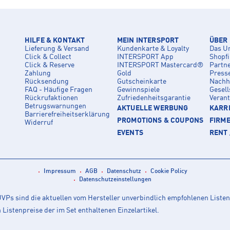
HILFE & KONTAKT
MEIN INTERSPORT
ÜBER
Lieferung & Versand
Kundenkarte & Loyalty
Das U
Click & Collect
INTERSPORT App
Shopf
Click & Reserve
INTERSPORT Mastercard®
Partn
Zahlung
Gold
Press
Rücksendung
Gutscheinkarte
Nachha
FAQ - Häufige Fragen
Gewinnspiele
Gesell
Rückrufaktionen
Zufriedenheitsgarantie
Veran
Betrugswarnungen
AKTUELLE WERBUNG
KARRI
Barrierefreiheitserklärung
PROMOTIONS & COUPONS
FIRM
Widerruf
EVENTS
RENT 
Impressum
AGB
Datenschutz
Cookie Policy
Datenschutzeinstellungen
Ps sind die aktuellen vom Hersteller unverbindlich empfohlenen Listen
istenpreise der im Set enthaltenen Einzelartikel.