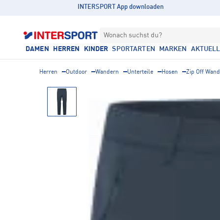
INTERSPORT App downloaden
Wonach suchst du?
DAMEN
HERREN
KINDER
SPORTARTEN
MARKEN
AKTUEL
Herren
Outdoor
Wandern
Unterteile
Hosen
Zip Off Wan