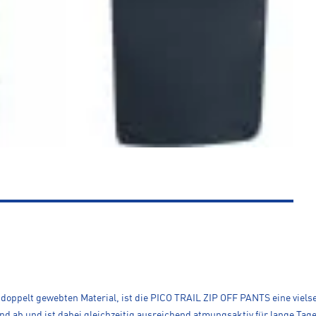
doppelt gewebten Material, ist die PICO TRAIL ZIP OFF PANTS eine viels
 ab und ist dabei gleichzeitig ausreichend atmungsaktiv für lange Tage