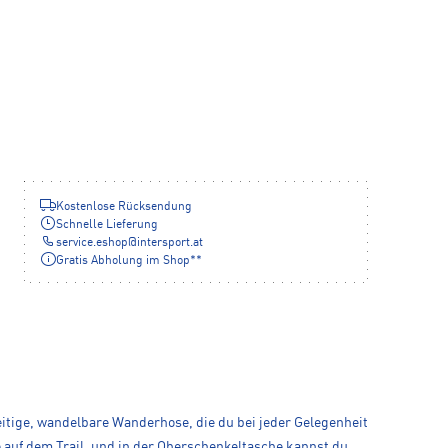
Kostenlose Rücksendung
Schnelle Lieferung
service.eshop
@
intersport.at
Gratis Abholung im Shop**
eitige, wandelbare Wanderhose, die du bei jeder Gelegenheit
 auf dem Trail, und in der Oberschenkeltasche kannst du