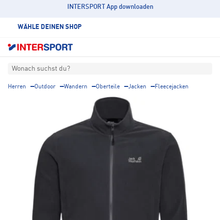
INTERSPORT App downloaden
WÄHLE DEINEN SHOP
Wonach suchst du?
Herren
Outdoor
Wandern
Oberteile
Jacken
Fleecejacken