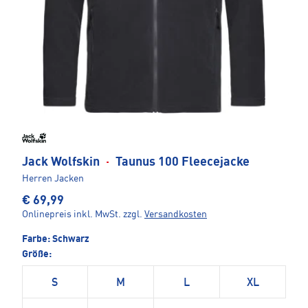
Jack Wolfskin
·
Taunus 100 Fleecejacke
Herren Jacken
€ 69,99
Onlinepreis inkl. MwSt.
zzgl.
Versandkosten
Farbe:
Schwarz
Größe:
S
M
L
XL