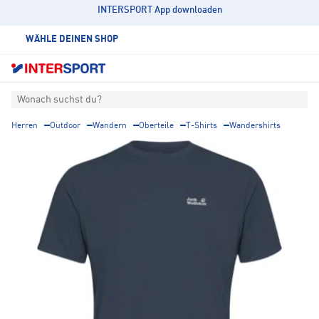
INTERSPORT App downloaden
WÄHLE DEINEN SHOP
Wonach suchst du?
Herren
Outdoor
Wandern
Oberteile
T-Shirts
Wandershirts