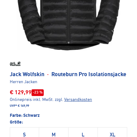
Jack Wolfskin
·
Routeburn Pro Isolationsjacke
Herren Jacken
€ 129,99
-23 %
Onlinepreis inkl. MwSt.
zzgl.
Versandkosten
UVP*
€ 169,99
Farbe:
Schwarz
Größe:
S
M
L
XL