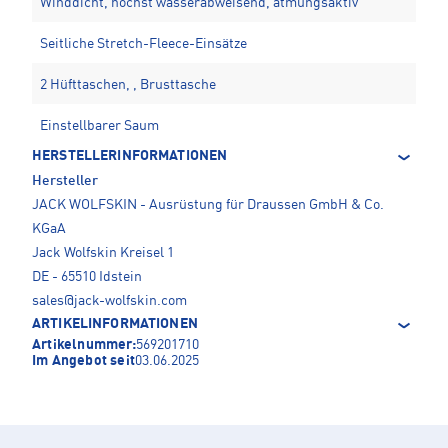
Winddicht, höchst wasserabweisend, atmungsaktiv
Seitliche Stretch-Fleece-Einsätze
2 Hüfttaschen, , Brusttasche
Einstellbarer Saum
HERSTELLERINFORMATIONEN
Hersteller
JACK WOLFSKIN - Ausrüstung für Draussen GmbH & Co.
KGaA
Jack Wolfskin Kreisel 1
DE - 65510 Idstein
sales@jack-wolfskin.com
ARTIKELINFORMATIONEN
Artikelnummer:
569201710
Im Angebot seit
03.06.2025