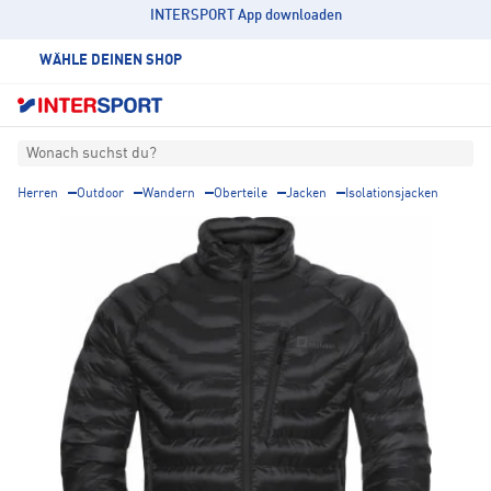
INTERSPORT App downloaden
WÄHLE DEINEN SHOP
Wonach suchst du?
Herren
Outdoor
Wandern
Oberteile
Jacken
Isolationsjacken