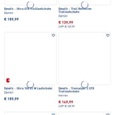
Dynafit
·
Ultra GTX Traillaufschuhe
Dynafit
·
Trail Reflective
Traillaufschuhe
Damen
Damen
€ 159,99
€ 139,99
UVP*
€ 169,99
Neu
Dynafit
·
Ultra 100 V3 W Laufschuhe
Dynafit
·
Transalper 2 GTX
Traillaufschuhe
Damen
Herren
€ 159,99
€ 149,99
UVP*
€ 189,99