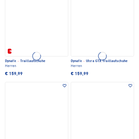
Neu
Dynafit
·
Traillaufschuhe
Dynafit
·
Ultra GTX Traillaufschuhe
Herren
Herren
€ 159,99
€ 159,99