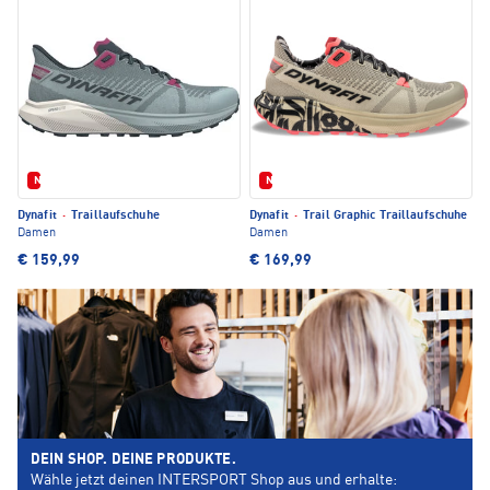
Neu
Neu
Dynafit
·
Traillaufschuhe
Dynafit
·
Trail Graphic Traillaufschuhe
Damen
Damen
€ 159,99
€ 169,99
DEIN SHOP. DEINE PRODUKTE.
Wähle jetzt deinen INTERSPORT Shop aus und erhalte: