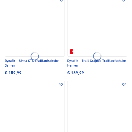
Neu
Dynafit
·
Ultra GTX Traillaufschuhe
Dynafit
·
Trail Graphic Traillaufschuhe
Damen
Herren
€ 159,99
€ 169,99