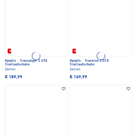
Neu
Neu
Dynafit
·
Transalper 2 GTX
Dynafit
·
Traverse 2 GTX
Traillaufschuhe
Traillaufschuhe
Damen
Damen
€ 189,99
€ 169,99