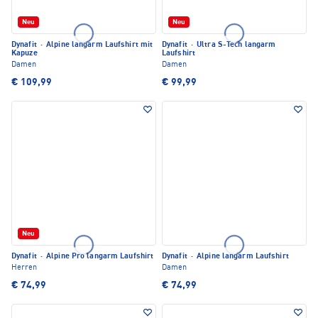
Neu
Neu
Dynafit
·
Alpine langarm Laufshirt mit
Dynafit
·
Ultra S-Tech langarm
Kapuze
Laufshirt
Damen
Damen
€ 109,99
€ 99,99
Neu
Dynafit
·
Alpine Pro langarm Laufshirt
Dynafit
·
Alpine langarm Laufshirt
Herren
Damen
€ 74,99
€ 74,99