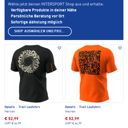
Wähle jetzt deinen INTERSPORT Shop aus und erhalte:
Verfügbare Produkte in deiner Nähe
Persönliche Beratung vor Ort
Sofortige Abholung möglich
SHOP AUSWÄHLEN UND PRODUKTE ANZEIGEN
Dynafit
·
Trail Laufshirt
Dynafit
·
Trail Laufshirt
Herren
Herren
€ 52,99
€ 52,99
UVP*
€ 64,99
UVP*
€ 64,99