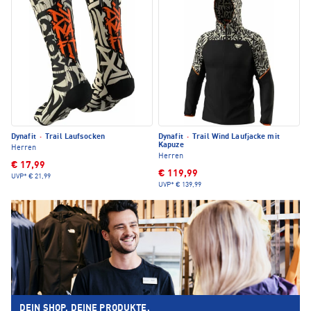
Dynafit
·
Trail Laufsocken
Dynafit
·
Trail Wind Laufjacke mit
Kapuze
Herren
Herren
€ 17,99
€ 119,99
UVP*
€ 21,99
UVP*
€ 139,99
DEIN SHOP. DEINE PRODUKTE.