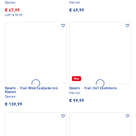
Damen
Herren
€ 47,99
€ 49,99
UVP*
€ 59,99
Neu
Dynafit
·
Trail Wind Laufjacke mit
Dynafit
·
Trail 2in1 Laufshorts
Kapuze
Herren
Damen
€ 99,99
€ 139,99