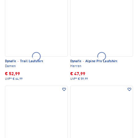
Dynafit
·
Trail Laufshirt
Dynafit
·
Alpine Pro Laufshirt
Damen
Herren
€ 52,99
€ 47,99
UVP*
€ 64,99
UVP*
€ 59,99