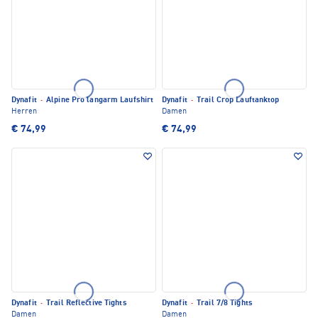
Dynafit
·
Alpine Pro langarm Laufshirt
Dynafit
·
Trail Crop Lauftanktop
Herren
Damen
€ 74,99
€ 74,99
Dynafit
·
Trail Reflective Tights
Dynafit
·
Trail 7/8 Tights
Damen
Damen