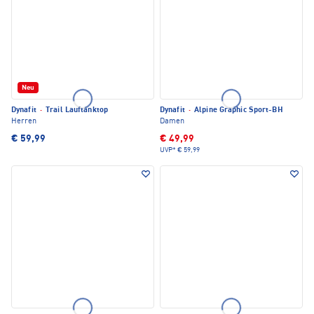
Neu
Dynafit
·
Trail Lauftanktop
Dynafit
·
Alpine Graphic Sport-BH
Herren
Damen
€ 59,99
€ 49,99
UVP*
€ 59,99