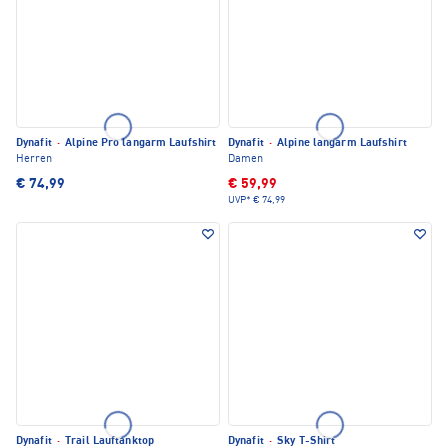
Dynafit
·
Alpine Pro langarm Laufshirt
Dynafit
·
Alpine langarm Laufshirt
Herren
Damen
€ 74,99
€ 59,99
UVP*
€ 74,99
Dynafit
·
Trail Lauftanktop
Dynafit
·
Sky T-Shirt