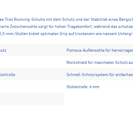
ines Trail Running-Schuhs mit dem Schutz und der Stabilität eines Bergs
pirierte Zwischensohle sorgt für hohen Tragekomfort, während das schüt
5,5-mm-Stollen bietet optimalen Grip auf trockenem wie nassem Unterg
hutz
Pomoca-Außensohle für hervorragen
Rockshield für maximalen Schutz au
Kontrolle
Schnell-Schnürsystem für einfaches
Stollentiefe: 6 mm