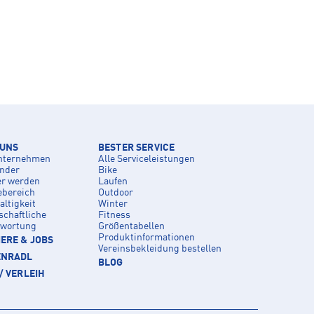
 UNS
BESTER SERVICE
nternehmen
Alle Serviceleistungen
inder
Bike
er werden
Laufen
ebereich
Outdoor
ltigkeit
Winter
schaftliche
Fitness
twortung
Größentabellen
Produktinformationen
ERE & JOBS
Vereinsbekleidung bestellen
ENRADL
BLOG
/ VERLEIH