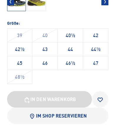
Größe:
39
40
40½
42
42½
43
44
44½
45
46
46½
47
48½
IN DEN WARENKORB
IM SHOP RESERVIEREN