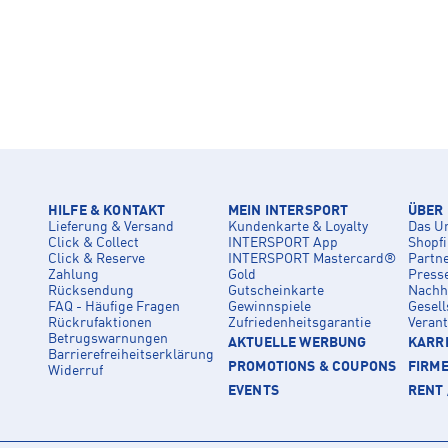
HILFE & KONTAKT
MEIN INTERSPORT
ÜBER
Lieferung & Versand
Kundenkarte & Loyalty
Das U
Click & Collect
INTERSPORT App
Shopf
Click & Reserve
INTERSPORT Mastercard®
Partn
Zahlung
Gold
Press
Rücksendung
Gutscheinkarte
Nachha
FAQ - Häufige Fragen
Gewinnspiele
Gesell
Rückrufaktionen
Zufriedenheitsgarantie
Veran
Betrugswarnungen
AKTUELLE WERBUNG
KARRI
Barrierefreiheitserklärung
PROMOTIONS & COUPONS
FIRM
Widerruf
EVENTS
RENT 