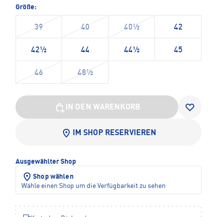
Größe:
39
40
40½
42
42½
44
44½
45
46
48½
IN DEN WARENKORB
IM SHOP RESERVIEREN
Ausgewählter Shop
Shop wählen
Wähle einen Shop um die Verfügbarkeit zu sehen