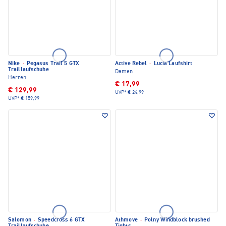
Nike
·
Pegasus Trail 5 GTX
Active Rebel
·
Lucia Laufshirt
Traillaufschuhe
Damen
Herren
€ 17,99
€ 129,99
UVP*
€ 24,99
UVP*
€ 159,99
Salomon
·
Speedcross 6 GTX
Athmove
·
Polny Windblock brushed