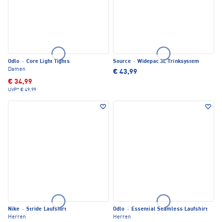
Odlo
·
Core Light Tights
Source
·
Widepac 3L Trinksystem
Damen
€ 43,99
€ 34,99
UVP*
€ 49,99
Nike
·
Stride Laufshirt
Odlo
·
Essential Seamless Laufshirt
Herren
Herren