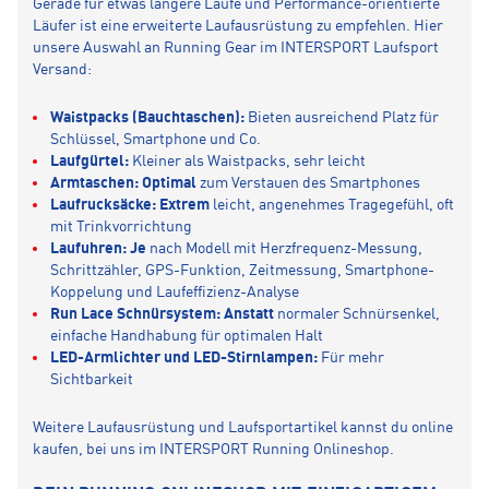
Gerade für etwas längere Läufe und Performance-orientierte
Läufer ist eine erweiterte Laufausrüstung zu empfehlen. Hier
unsere Auswahl an Running Gear im INTERSPORT Laufsport
Versand:
Waistpacks (Bauchtaschen):
Bieten ausreichend Platz für
Schlüssel, Smartphone und Co.
Laufgürtel:
Kleiner als Waistpacks, sehr leicht
Armtaschen: Optimal
zum Verstauen des Smartphones
Laufrucksäcke: Extrem
leicht, angenehmes Tragegefühl, oft
mit Trinkvorrichtung
Laufuhren: Je
nach Modell mit Herzfrequenz-Messung,
Schrittzähler, GPS-Funktion, Zeitmessung, Smartphone-
Koppelung und Laufeffizienz-Analyse
Run Lace Schnürsystem: Anstatt
normaler Schnürsenkel,
einfache Handhabung für optimalen Halt
LED-Armlichter und LED-Stirnlampen:
Für mehr
Sichtbarkeit
Weitere Laufausrüstung und Laufsportartikel kannst du online
kaufen, bei uns im INTERSPORT Running Onlineshop.