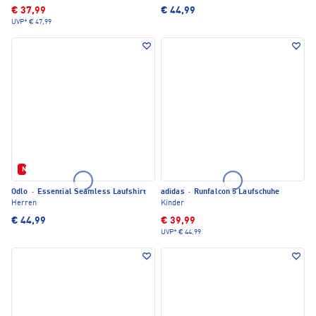
€ 37,99
€ 44,99
UVP*
€ 47,99
Neu
Odlo
·
Essential Seamless Laufshirt
adidas
·
Runfalcon 5 Laufschuhe
Herren
Kinder
€ 44,99
€ 39,99
UVP*
€ 44,99