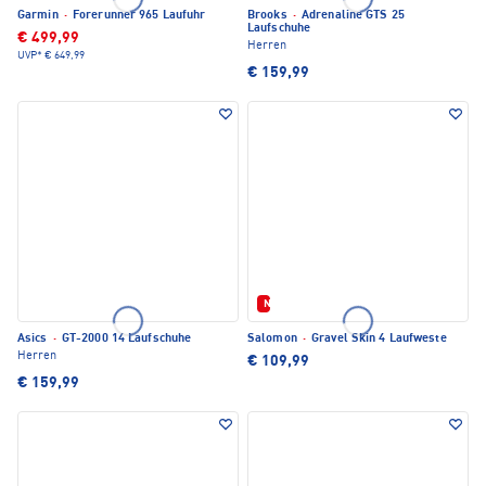
Garmin
·
Forerunner 965 Laufuhr
Brooks
·
Adrenaline GTS 25
Laufschuhe
€ 499,99
Herren
UVP*
€ 649,99
€ 159,99
Neu
Asics
·
GT-2000 14 Laufschuhe
Salomon
·
Gravel Skin 4 Laufweste
Herren
€ 109,99
€ 159,99