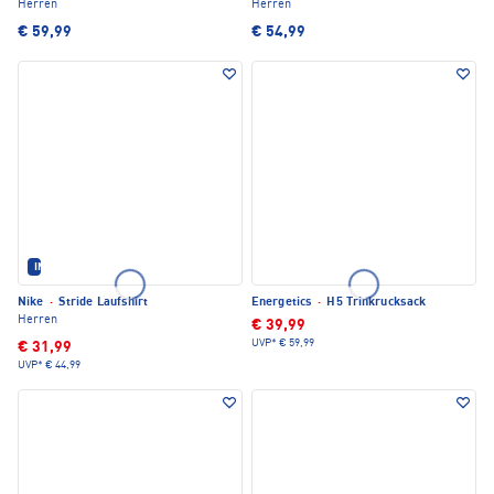
Herren
Herren
€ 59,99
€ 54,99
IM SET ERHÄLTLICH
Nike
·
Stride Laufshirt
Energetics
·
H5 Trinkrucksack
Herren
€ 39,99
UVP*
€ 59,99
€ 31,99
UVP*
€ 44,99