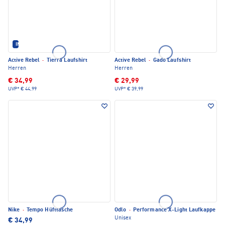
IM SET ERHÄLTLICH
Active Rebel
·
Tierra Laufshirt
Active Rebel
·
Gado Laufshirt
Herren
Herren
€ 34,99
€ 29,99
UVP*
€ 44,99
UVP*
€ 39,99
Nike
·
Tempo Hüfttasche
Odlo
·
Performance X-Light Laufkappe
Unisex
€ 34,99