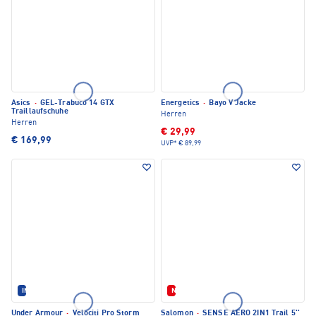
Asics
·
GEL-Trabuco 14 GTX
Energetics
·
Bayo V Jacke
Traillaufschuhe
Herren
Herren
€ 29,99
€ 169,99
UVP*
€ 89,99
IM SET ERHÄLTLICH
Neu
Under Armour
·
Velociti Pro Storm
Salomon
·
SENSE AERO 2IN1 Trail 5''