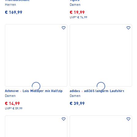
Traillaufschuhe
Tights
Herren
Damen
€ 169,99
€ 19,99
UVP*
€ 74,99
Athmove
·
Lois Midlayer mit Halfzip
adidas
·
adi365 langarm Laufshirt
Damen
Damen
€ 14,99
€ 39,99
UVP*
€ 59,99