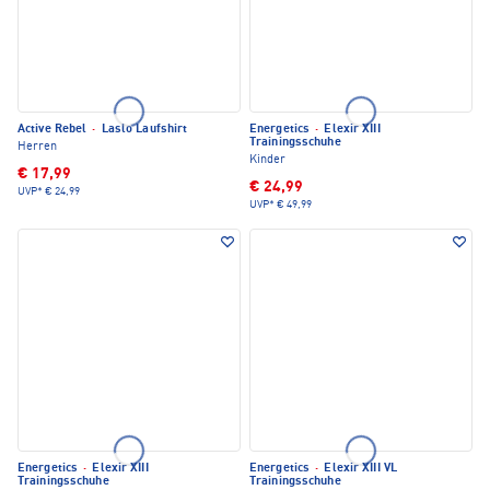
Active Rebel
·
Laslo Laufshirt
Energetics
·
Elexir XIII
Trainingsschuhe
Herren
Kinder
€ 17,99
€ 24,99
UVP*
€ 24,99
UVP*
€ 49,99
Energetics
·
Elexir XIII
Energetics
·
Elexir XIII VL
Trainingsschuhe
Trainingsschuhe