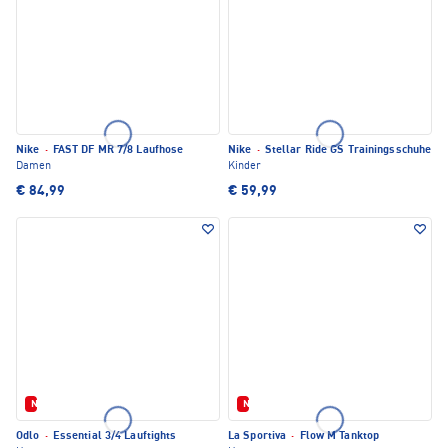
Nike
·
FAST DF MR 7/8 Laufhose
Nike
·
Stellar Ride GS Trainingsschuhe
Damen
Kinder
€ 84,99
€ 59,99
Neu
Neu
Odlo
·
Essential 3/4 Lauftights
La Sportiva
·
Flow M Tanktop