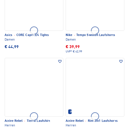
Asics
·
CORE Capri 3/4 Tights
Nike
·
Tempo Swoosh Laufshorts
Damen
Damen
€ 44,99
€ 39,99
UVP*
€ 42,99
IM SET ERHÄLTLICH
Active Rebel
·
Tierra Laufshirt
Active Rebel
·
Rim 2in1 Laufshorts
Herren
Herren