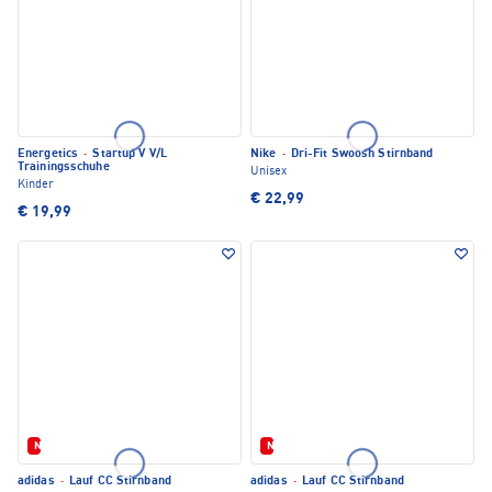
Energetics
·
Startup V V/L
Nike
·
Dri-Fit Swoosh Stirnband
Trainingsschuhe
Unisex
Kinder
€ 22,99
€ 19,99
Neu
Neu
adidas
·
Lauf CC Stirnband
adidas
·
Lauf CC Stirnband