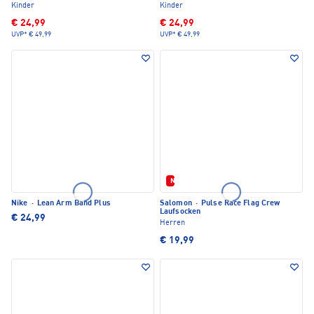
Kinder
Kinder
€ 24,99
€ 24,99
UVP*
€ 49,99
UVP*
€ 49,99
Neu
Nike
·
Lean Arm Band Plus
Salomon
·
Pulse Race Flag Crew
Laufsocken
€ 24,99
Herren
€ 19,99