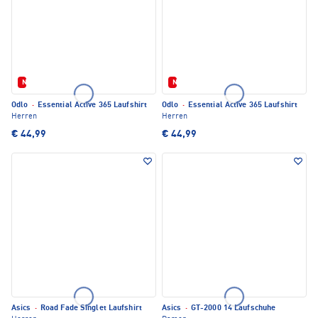
Neu
Neu
Odlo
·
Essential Active 365 Laufshirt
Odlo
·
Essential Active 365 Laufshirt
Herren
Herren
€ 44,99
€ 44,99
Asics
·
Road Fade Singlet Laufshirt
Asics
·
GT-2000 14 Laufschuhe