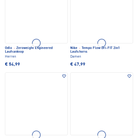
Odlo
·
Zeroweight Engineered
Nike
·
Tempo Flow Dri-FIT 2in1
Lauftanktop
Laufshorts
Herren
Damen
€ 54,99
€ 47,99