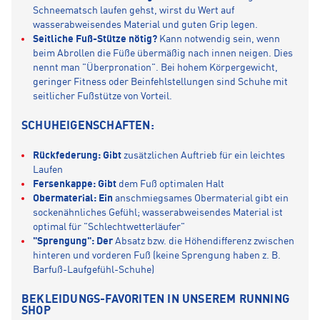
Schneematsch laufen gehst, wirst du Wert auf
wasserabweisendes Material und guten Grip legen.
Seitliche Fuß-Stütze nötig?
Kann notwendig sein, wenn
beim Abrollen die Füße übermäßig nach innen neigen. Dies
nennt man "Überpronation". Bei hohem Körpergewicht,
geringer Fitness oder Beinfehlstellungen sind Schuhe mit
seitlicher Fußstütze von Vorteil.
SCHUHEIGENSCHAFTEN:
Rückfederung: Gibt
zusätzlichen Auftrieb für ein leichtes
Laufen
Fersenkappe: Gibt
dem Fuß optimalen Halt
Obermaterial: Ein
anschmiegsames Obermaterial gibt ein
sockenähnliches Gefühl; wasserabweisendes Material ist
optimal für "Schlechtwetterläufer"
"Sprengung": Der
Absatz bzw. die Höhendifferenz zwischen
hinteren und vorderen Fuß (keine Sprengung haben z. B.
Barfuß-Laufgefühl-Schuhe)
BEKLEIDUNGS-FAVORITEN IN UNSEREM RUNNING
SHOP