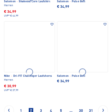
Salomon
·
Shakeout Core Laufshirt
Salomon
·
Pulse Belt
Herren
€ 34,99
€ 34,99
UVP*
€ 44,99
Nike
·
Dri-FIT Challenger Laufshorts
Salomon
·
Pulse Belt
Herren
€ 34,99
€ 30,99
UVP*
€ 37,99
2
1
3
4
5
...
30
31