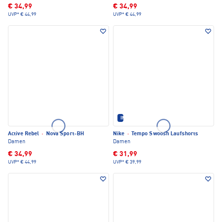
€ 34,99
€ 34,99
UVP*
€ 44,99
UVP*
€ 44,99
IM SET ERHÄLTLICH
Active Rebel
·
Nova Sport-BH
Nike
·
Tempo Swoosh Laufshorts
Damen
Damen
€ 34,99
€ 31,99
UVP*
€ 44,99
UVP*
€ 39,99