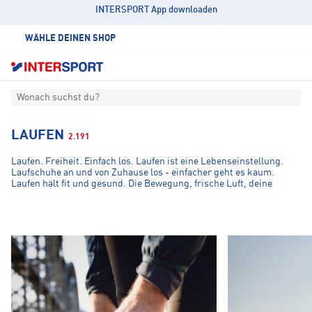
INTERSPORT App downloaden
WÄHLE DEINEN SHOP
Wonach suchst du?
LAUFEN
2.191
Laufen. Freiheit. Einfach los. Laufen ist eine Lebenseinstellung.
Laufschuhe an und von Zuhause los - einfacher geht es kaum.
Laufen hält fit und gesund. Die Bewegung, frische Luft, deine
Lieblings-Musik oder die Gesellschaft mit anderen Läufern und
neue Umwelteindrücke geben dir ein gutes Gefühl. Abstand
LAUFSCHUHE
TRAILLAUF
gewinnen zum Alltag. Ob Marathonläufer oder Gelegenheits-
Jogger, Laufen ist unkompliziert, benötigt wenig bis keine
Vorbereitung, und der Ausrüstungsaufwand ist vergleichsweise
gering.