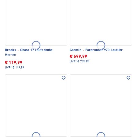
Brooks
·
Ghost 17 Laufschuhe
Garmin
·
Forerunner 970 Laufuhr
Herren
€ 699,99
UVP*
€ 749,99
€ 119,99
UVP*
€ 149,99