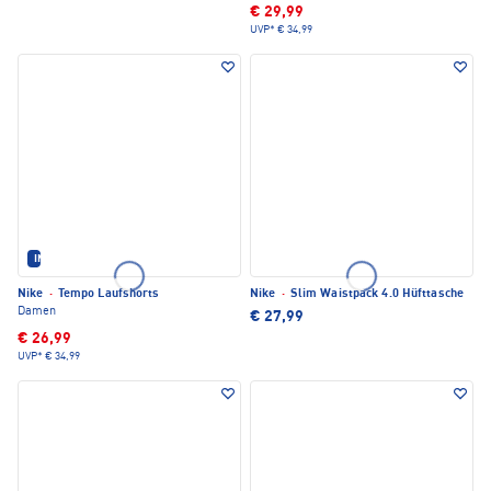
€ 29,99
UVP*
€ 34,99
IM SET ERHÄLTLICH
Nike
·
Tempo Laufshorts
Nike
·
Slim Waistpack 4.0 Hüfttasche
Damen
€ 27,99
€ 26,99
UVP*
€ 34,99