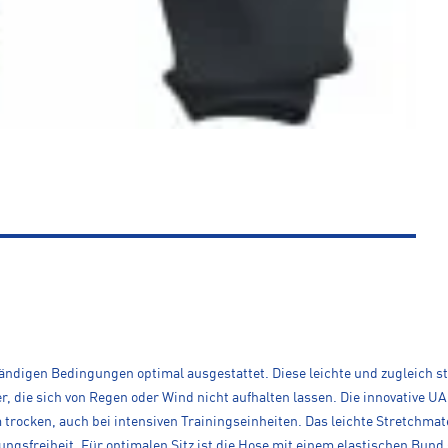
tändigen Bedingungen optimal ausgestattet. Diese leichte und zugleich s
r, die sich von Regen oder Wind nicht aufhalten lassen. Die innovative U
trocken, auch bei intensiven Trainingseinheiten. Das leichte Stretchma
ngsfreiheit. Für optimalen Sitz ist die Hose mit einem elastischen Bund