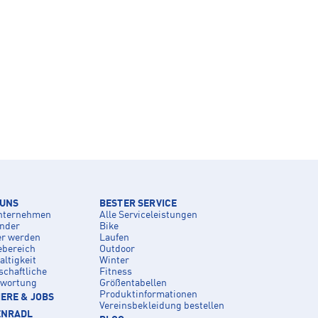
 UNS
BESTER SERVICE
nternehmen
Alle Serviceleistungen
inder
Bike
er werden
Laufen
ebereich
Outdoor
ltigkeit
Winter
schaftliche
Fitness
twortung
Größentabellen
Produktinformationen
ERE & JOBS
Vereinsbekleidung bestellen
ENRADL