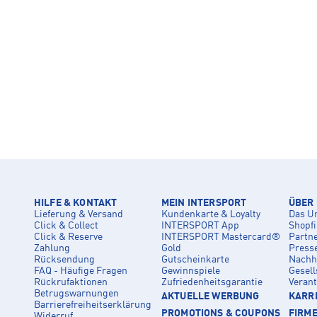
HILFE & KONTAKT
MEIN INTERSPORT
ÜBER
Lieferung & Versand
Kundenkarte & Loyalty
Das U
Click & Collect
INTERSPORT App
Shopf
Click & Reserve
INTERSPORT Mastercard®
Partn
Zahlung
Gold
Press
Rücksendung
Gutscheinkarte
Nachha
FAQ - Häufige Fragen
Gewinnspiele
Gesell
Rückrufaktionen
Zufriedenheitsgarantie
Veran
Betrugswarnungen
AKTUELLE WERBUNG
KARRI
Barrierefreiheitserklärung
PROMOTIONS & COUPONS
FIRM
Widerruf