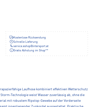
Kostenlose Rücksendung
Schnelle Lieferung
service.eshop
@
intersport.at
Gratis Abholung im Shop**
trapazierfähige Laufhose kombiniert effektiven Wetterschutz
A Storm-Technologie weist Wasser zuverlässig ab, ohne die
terial mit robustem Ripstop-Gewebe auf der Vorderseite
 samt innenliegender Zugkordel ausgestattet. Praktische