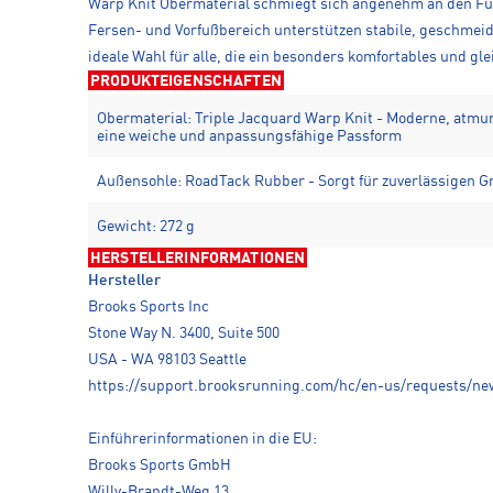
Warp Knit Obermaterial schmiegt sich angenehm an den Fuß 
Fersen- und Vorfußbereich unterstützen stabile, geschmeid
ideale Wahl für alle, die ein besonders komfortables und g
PRODUKTEIGENSCHAFTEN
Obermaterial: Triple Jacquard Warp Knit - Moderne, atmun
eine weiche und anpassungsfähige Passform
Außensohle: RoadTack Rubber - Sorgt für zuverlässigen Gr
Gewicht: 272 g
HERSTELLERINFORMATIONEN
Hersteller
Brooks Sports Inc
Stone Way N. 3400, Suite 500
USA - WA 98103 Seattle
https://support.brooksrunning.com/hc/en-us/requests/ne
Einführerinformationen in die EU:
Brooks Sports GmbH
Willy-Brandt-Weg 13