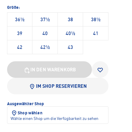
Größe:
36½
37½
38
38½
39
40
40½
41
42
42½
43
IN DEN WARENKORB
IM SHOP RESERVIEREN
Ausgewählter Shop
Shop wählen
Wähle einen Shop um die Verfügbarkeit zu sehen