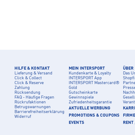
HILFE & KONTAKT
MEIN INTERSPORT
ÜBER
Lieferung & Versand
Kundenkarte & Loyalty
Das U
Click & Collect
INTERSPORT App
Shopf
Click & Reserve
INTERSPORT Mastercard®
Partn
Zahlung
Gold
Press
Rücksendung
Gutscheinkarte
Nachha
FAQ - Häufige Fragen
Gewinnspiele
Gesell
Rückrufaktionen
Zufriedenheitsgarantie
Veran
Betrugswarnungen
AKTUELLE WERBUNG
KARRI
Barrierefreiheitserklärung
PROMOTIONS & COUPONS
FIRM
Widerruf
EVENTS
RENT 