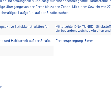
an, ist atmungsaktiv und sorgt für eine anschmiegsame, komfortable Pa
ige Übergänge von der Ferse bis zu den Zehen. Mit einem Gewicht von 272
leichmäßiges Laufgefühl auf der Straße suchen.
gsaktive Strickkonstruktion für
Mittelsohle: DNA TUNED - Stickstoff
ein besonders weiches Abrollen und 
ip und Haltbarkeit auf der Straße
Fersensprengung: 8 mm
w