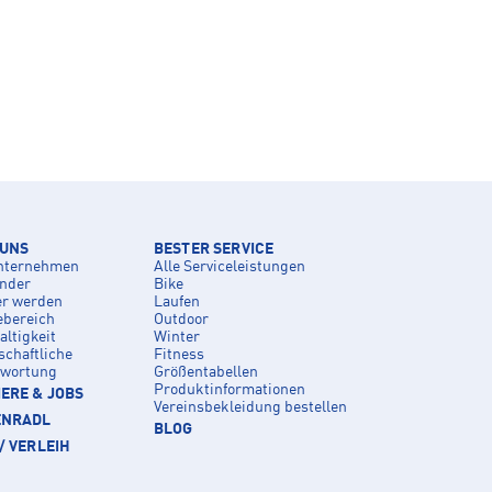
 UNS
BESTER SERVICE
nternehmen
Alle Serviceleistungen
inder
Bike
er werden
Laufen
ebereich
Outdoor
ltigkeit
Winter
schaftliche
Fitness
twortung
Größentabellen
Produktinformationen
ERE & JOBS
Vereinsbekleidung bestellen
ENRADL
BLOG
/ VERLEIH