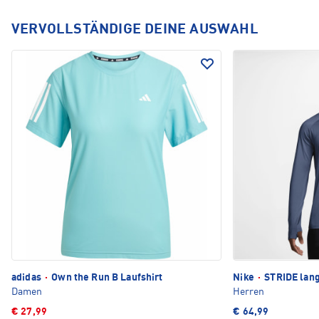
VERVOLLSTÄNDIGE DEINE AUSWAHL
adidas
·
Own the Run B Laufshirt
Nike
·
STRIDE lang
Damen
Herren
€ 27,99
€ 64,99