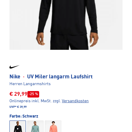
Nike
·
UV Miler langarm Laufshirt
Herren Langarmshirts
€ 29,99
-25 %
Onlinepreis inkl. MwSt.
zzgl.
Versandkosten
UVP*
€ 39,99
Farbe:
Schwarz