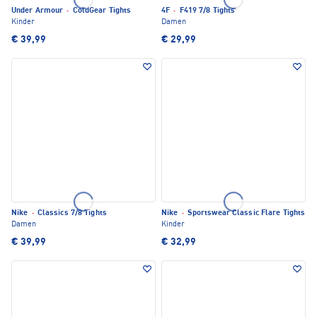
Under Armour
·
ColdGear Tights
4F
·
F419 7/8 Tights
Kinder
Damen
€ 39,99
€ 29,99
Nike
·
Classics 7/8 Tights
Nike
·
Sportswear Classic Flare Tights
Damen
Kinder
€ 39,99
€ 32,99