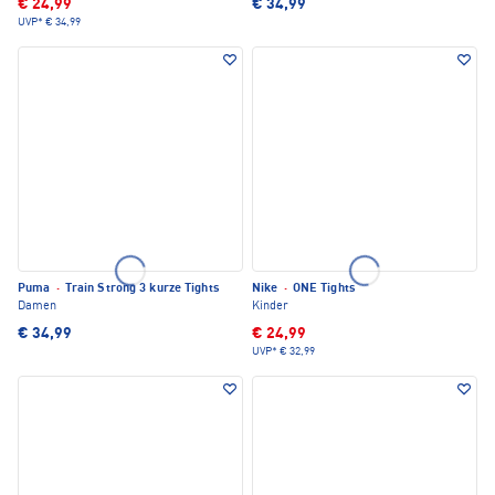
€ 24,99
€ 34,99
UVP*
€ 34,99
Puma
·
Train Strong 3 kurze Tights
Nike
·
ONE Tights
Damen
Kinder
€ 34,99
€ 24,99
UVP*
€ 32,99