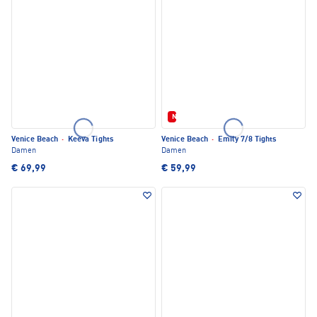
Neu
Venice Beach
·
Keeva Tights
Venice Beach
·
Emily 7/8 Tights
Damen
Damen
€ 69,99
€ 59,99