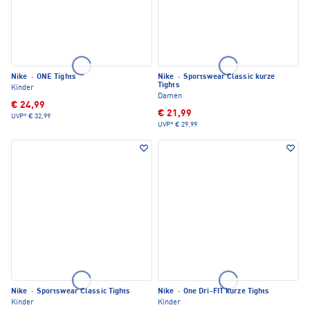
Nike
·
ONE Tights
Nike
·
Sportswear Classic kurze
Tights
Kinder
Damen
€ 24,99
€ 21,99
UVP*
€ 32,99
UVP*
€ 29,99
Nike
·
Sportswear Classic Tights
Nike
·
One Dri-FIT kurze Tights
Kinder
Kinder