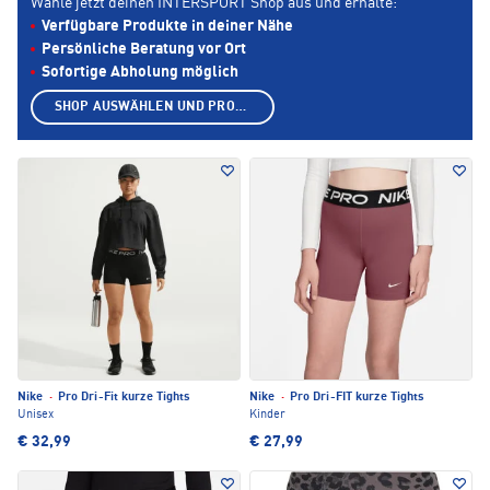
Wähle jetzt deinen INTERSPORT Shop aus und erhalte:
Verfügbare Produkte in deiner Nähe
Persönliche Beratung vor Ort
Sofortige Abholung möglich
SHOP AUSWÄHLEN UND PRODUKTE ANZEIGEN
Nike
·
Pro Dri-Fit kurze Tights
Nike
·
Pro Dri-FIT kurze Tights
Unisex
Kinder
€ 32,99
€ 27,99