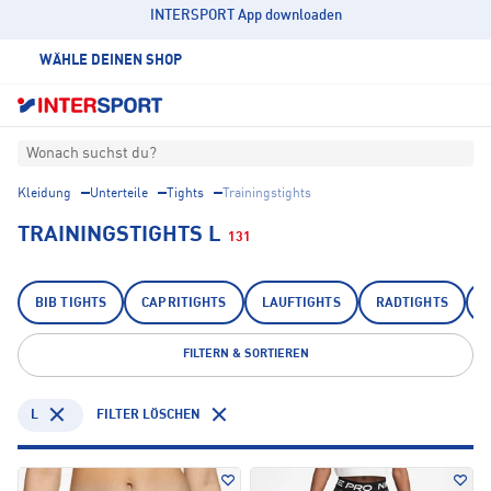
INTERSPORT App downloaden
WÄHLE DEINEN SHOP
Wonach suchst du?
Kleidung
Unterteile
Tights
Trainingstights
TRAININGSTIGHTS L
131
BIB TIGHTS
CAPRITIGHTS
LAUFTIGHTS
RADTIGHTS
FILTERN & SORTIEREN
L
FILTER LÖSCHEN