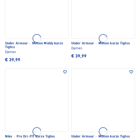
Under Armour
·
Motion Middy kurze
Under Armour
·
Motion kurze Tights
Tights
Damen
Damen
€ 39,99
€ 39,99
Nike
·
Pro Dri-FIT kurze Tights
Under Armour
·
Motion kurze Tights