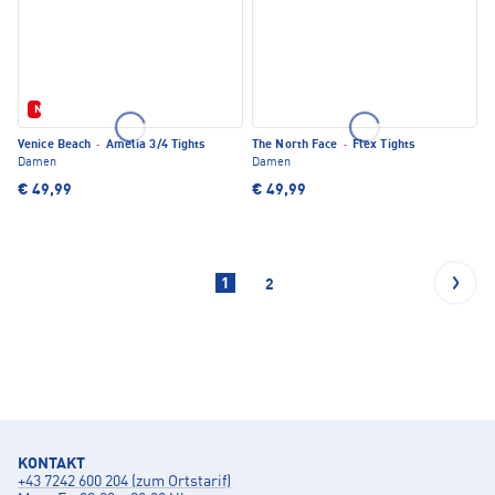
Neu
Venice Beach
·
Amelia 3/4 Tights
The North Face
·
Flex Tights
Damen
Damen
€ 49,99
€ 49,99
1
2
KONTAKT
+43 7242 600 204 (zum Ortstarif)