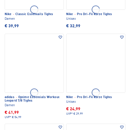
Nike
·
Classic Essentails Tights
Nike
·
Pro Dri-Fit kurze Tights
Damen
Unisex
€ 39,99
€ 32,99
adidas
·
Optime Essentials Workout
Nike
·
Pro Dri-Fit kurze Tights
Leopard 7/8 Tights
Unisex
Damen
€ 24,99
€ 41,99
UVP*
€ 29,99
UVP*
€ 54,99