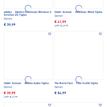
adidas
·
Optime Essentials Workout 3-
Under Armour
·
HeatGear Mesh Tights
Streifen 3/4 Tights
Damen
Damen
€ 41,99
€ 39,99
UVP*
€ 49,99
Under Armour
·
Motion Ankle Tights
The North Face
·
Flex Grafik Tights
Damen
Damen
€ 39,99
€ 54,99
UVP*
€ 47,99