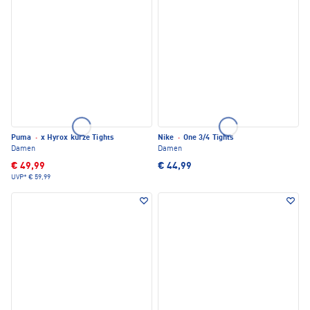
Puma
·
x Hyrox kurze Tights
Nike
·
One 3/4 Tights
Damen
Damen
€ 49,99
€ 44,99
UVP*
€ 59,99