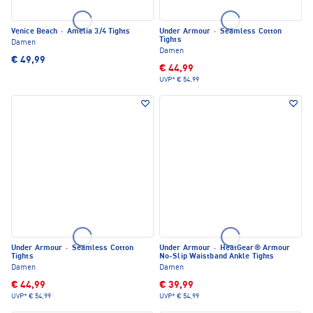
Venice Beach
·
Amelia 3/4 Tights
Under Armour
·
Seamless Cotton
Tights
Damen
Damen
€ 49,99
€ 44,99
UVP*
€ 54,99
Under Armour
·
Seamless Cotton
Under Armour
·
HeatGear® Armour
Tights
No-Slip Waistband Ankle Tights
Damen
Damen
€ 44,99
€ 39,99
UVP*
€ 54,99
UVP*
€ 54,99