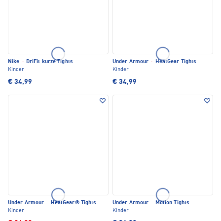
Nike
·
DriFit kurze Tights
Under Armour
·
HeatGear Tights
Kinder
Kinder
€ 34,99
€ 34,99
Under Armour
·
HeatGear® Tights
Under Armour
·
Motion Tights
Kinder
Kinder