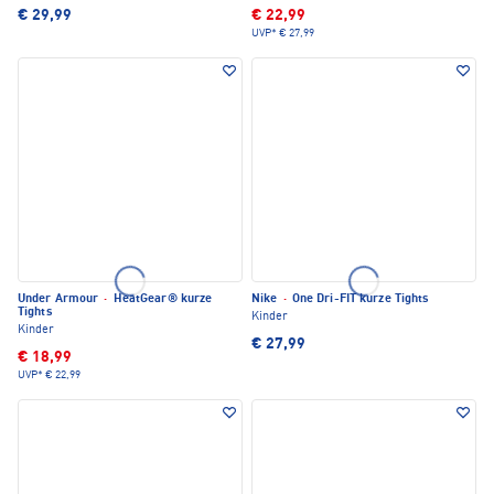
€ 29,99
€ 22,99
UVP*
€ 27,99
Under Armour
·
HeatGear® kurze
Nike
·
One Dri-FIT kurze Tights
Tights
Kinder
Kinder
€ 27,99
€ 18,99
UVP*
€ 22,99