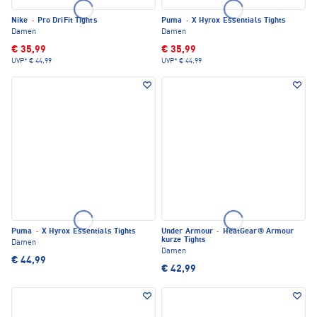
Nike
·
Pro DriFit Tights
Puma
·
X Hyrox Essentials Tights
Damen
Damen
€ 35,99
€ 35,99
UVP*
€ 44,99
UVP*
€ 44,99
Puma
·
X Hyrox Essentials Tights
Under Armour
·
HeatGear® Armour
kurze Tights
Damen
Damen
€ 44,99
€ 42,99