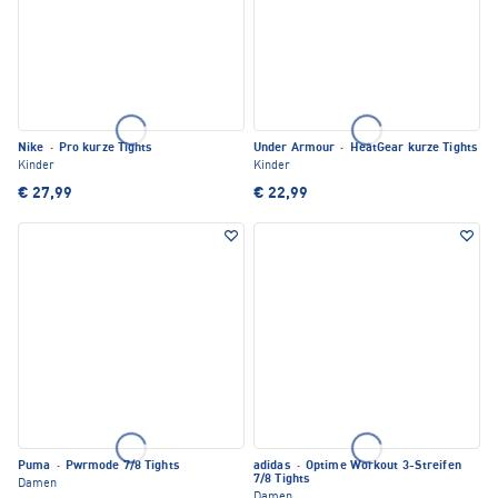
Nike
·
Pro kurze Tights
Under Armour
·
HeatGear kurze Tights
Kinder
Kinder
€ 27,99
€ 22,99
Puma
·
Pwrmode 7/8 Tights
adidas
·
Optime Workout 3-Streifen
7/8 Tights
Damen
Damen