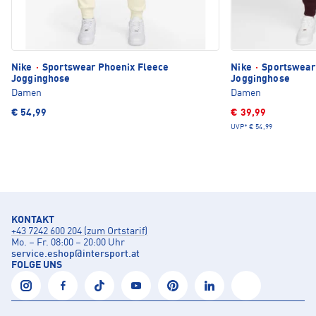
Nike
·
Sportswear Phoenix Fleece
Nike
·
Sportswear
Jogginghose
Jogginghose
Damen
Damen
€ 54,99
€ 39,99
UVP*
€ 54,99
KONTAKT
+43 7242 600 204 (zum Ortstarif)
Mo. – Fr. 08:00 – 20:00 Uhr
service.eshop
@
intersport.at
FOLGE UNS