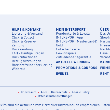
HILFE & KONTAKT
MEIN INTERSPORT
ÜBER
Lieferung & Versand
Kundenkarte & Loyalty
Das U
Click & Collect
INTERSPORT App
Shopf
Click & Reserve
INTERSPORT Mastercard®
Partn
Zahlung
Gold
Press
Rücksendung
Gutscheinkarte
Nachha
FAQ - Häufige Fragen
Gewinnspiele
Gesell
Rückrufaktionen
Zufriedenheitsgarantie
Veran
Betrugswarnungen
AKTUELLE WERBUNG
KARRI
Barrierefreiheitserklärung
PROMOTIONS & COUPONS
FIRM
Widerruf
EVENTS
RENT 
Impressum
AGB
Datenschutz
Cookie Policy
Datenschutzeinstellungen
Ps sind die aktuellen vom Hersteller unverbindlich empfohlenen Listen