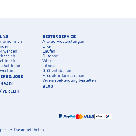
 UNS
BESTER SERVICE
nternehmen
Alle Serviceleistungen
inder
Bike
er werden
Laufen
ebereich
Outdoor
ltigkeit
Winter
schaftliche
Fitness
twortung
Größentabellen
Produktinformationen
ERE & JOBS
Vereinsbekleidung bestellen
ENRADL
BLOG
/ VERLEIH
preise. Die angeführten