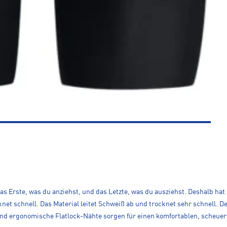
das Erste, was du anziehst, und das Letzte, was du ausziehst. Deshalb h
net schnell. Das Material leitet Schweiß ab und trocknet sehr schnell. D
 und ergonomische Flatlock-Nähte sorgen für einen komfortablen, scheuerf