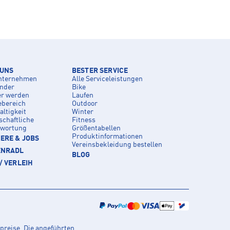
 UNS
BESTER SERVICE
nternehmen
Alle Serviceleistungen
inder
Bike
er werden
Laufen
ebereich
Outdoor
ltigkeit
Winter
schaftliche
Fitness
twortung
Größentabellen
Produktinformationen
ERE & JOBS
Vereinsbekleidung bestellen
ENRADL
BLOG
/ VERLEIH
preise. Die angeführten