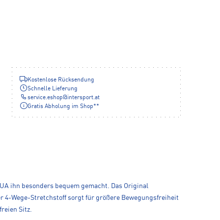
Kostenlose Rücksendung
Schnelle Lieferung
service.eshop
@
intersport.at
Gratis Abholung im Shop**
at UA ihn besonders bequem gemacht. Das Original
er 4-Wege-Stretchstoff sorgt für größere Bewegungsfreiheit
reien Sitz.