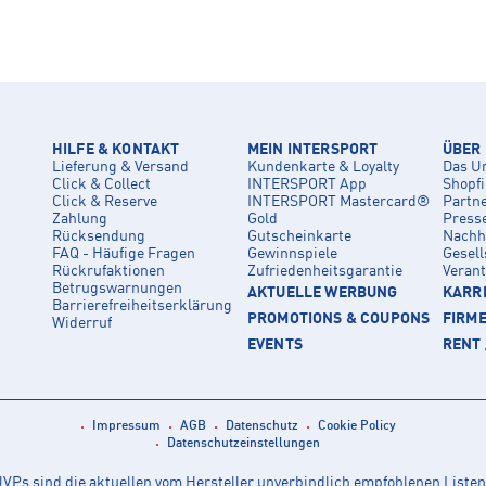
HILFE & KONTAKT
MEIN INTERSPORT
ÜBER
Lieferung & Versand
Kundenkarte & Loyalty
Das U
Click & Collect
INTERSPORT App
Shopf
Click & Reserve
INTERSPORT Mastercard®
Partn
Zahlung
Gold
Press
Rücksendung
Gutscheinkarte
Nachha
FAQ - Häufige Fragen
Gewinnspiele
Gesell
Rückrufaktionen
Zufriedenheitsgarantie
Veran
Betrugswarnungen
AKTUELLE WERBUNG
KARRI
Barrierefreiheitserklärung
PROMOTIONS & COUPONS
FIRM
Widerruf
EVENTS
RENT 
Impressum
AGB
Datenschutz
Cookie Policy
Datenschutzeinstellungen
Ps sind die aktuellen vom Hersteller unverbindlich empfohlenen Listen