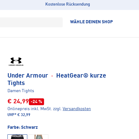
Kostenlose Rücksendung
WÄHLE DEINEN SHOP
Under Armour
·
HeatGear® kurze
Tights
Damen Tights
€ 24,99
-24 %
Onlinepreis inkl. MwSt.
zzgl.
Versandkosten
UVP*
€ 32,99
Farbe:
Schwarz