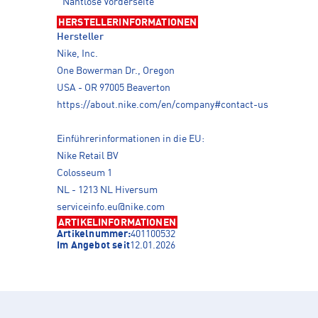
Nahtlose Vorderseite
HERSTELLERINFORMATIONEN
Hersteller
Nike, Inc.
One Bowerman Dr., Oregon
USA - OR 97005 Beaverton
https://about.nike.com/en/company#contact-us
Einführerinformationen in die EU:
Nike Retail BV
Colosseum 1
NL - 1213 NL Hiversum
serviceinfo.eu@nike.com
ARTIKELINFORMATIONEN
Artikelnummer:
401100532
Im Angebot seit
12.01.2026