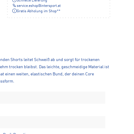
Schnelle Lieferung
service.eshop
@
intersport.at
Gratis Abholung im Shop**
zenden Shorts leitet Schweiß ab und sorgt für trockenen
hm trocken bleibst. Das leichte, geschmeidige Material ist
at einen weiten, elastischen Bund, der deinen Core
assform.