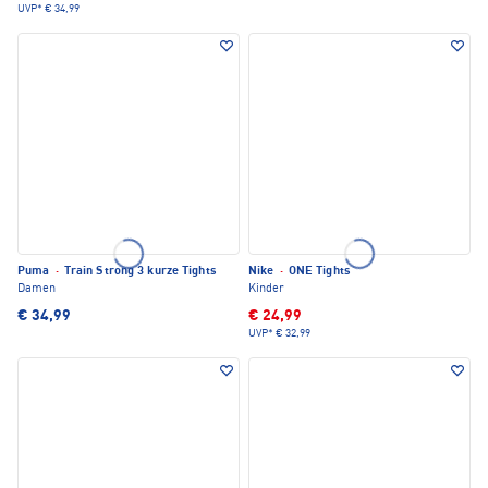
UVP*
€ 34,99
Puma
·
Train Strong 3 kurze Tights
Nike
·
ONE Tights
Damen
Kinder
€ 34,99
€ 24,99
UVP*
€ 32,99