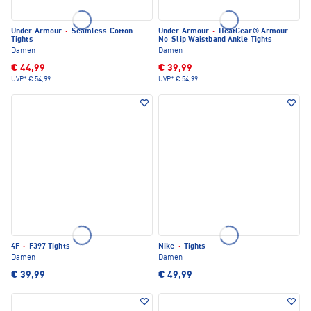
Under Armour
·
Seamless Cotton
Under Armour
·
HeatGear® Armour
Tights
No-Slip Waistband Ankle Tights
Damen
Damen
€ 44,99
€ 39,99
UVP*
€ 54,99
UVP*
€ 54,99
4F
·
F397 Tights
Nike
·
Tights
Damen
Damen
€ 39,99
€ 49,99