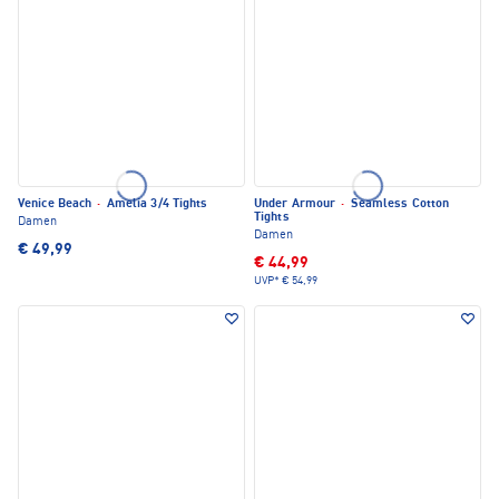
Venice Beach
·
Amelia 3/4 Tights
Under Armour
·
Seamless Cotton
Tights
Damen
Damen
€ 49,99
€ 44,99
UVP*
€ 54,99