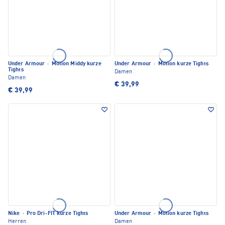
Under Armour
·
Motion Middy kurze
Under Armour
·
Motion kurze Tights
Tights
Damen
Damen
€ 39,99
€ 39,99
Nike
·
Pro Dri-FIT kurze Tights
Under Armour
·
Motion kurze Tights
Herren
Damen