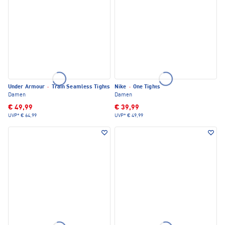
Under Armour
·
Train Seamless Tights
Nike
·
One Tights
Damen
Damen
€ 49,99
€ 39,99
UVP*
€ 64,99
UVP*
€ 49,99