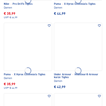
Nike
·
Pro DriFit Tights
Puma
·
X Hyrox Essentials Tights
Damen
Damen
€ 35,99
€ 44,99
UVP*
€ 44,99
Puma
·
X Hyrox Essentials Tights
Under Armour
·
HeatGear® Armour
kurze Tights
Damen
Damen
€ 35,99
€ 42,99
UVP*
€ 44,99