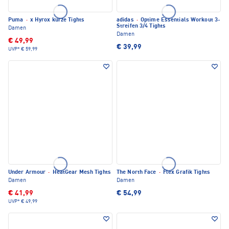
Puma
·
x Hyrox kurze Tights
adidas
·
Optime Essentials Workout 3-
Streifen 3/4 Tights
Damen
Damen
€ 49,99
€ 39,99
UVP*
€ 59,99
Under Armour
·
HeatGear Mesh Tights
The North Face
·
Flex Grafik Tights
Damen
Damen
€ 41,99
€ 54,99
UVP*
€ 49,99