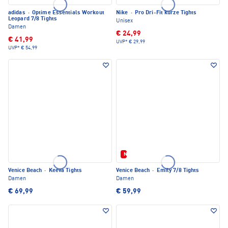
adidas
·
Optime Essentials Workout
Nike
·
Pro Dri-Fit kurze Tights
Leopard 7/8 Tights
Unisex
Damen
€ 24,99
€ 41,99
UVP*
€ 29,99
UVP*
€ 54,99
Neu
Venice Beach
·
Keeva Tights
Venice Beach
·
Emily 7/8 Tights
Damen
Damen
€ 69,99
€ 59,99