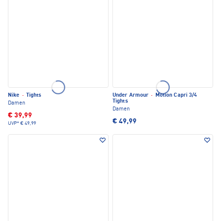
Nike
·
Tights
Under Armour
·
Motion Capri 3/4
Tights
Damen
Damen
€ 39,99
€ 49,99
UVP*
€ 49,99