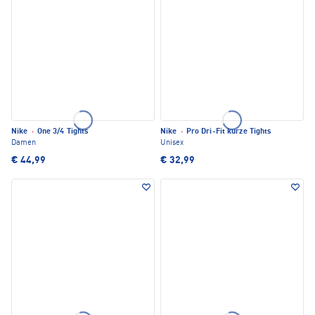
Nike
·
One 3/4 Tights
Nike
·
Pro Dri-Fit kurze Tights
Damen
Unisex
€ 44,99
€ 32,99