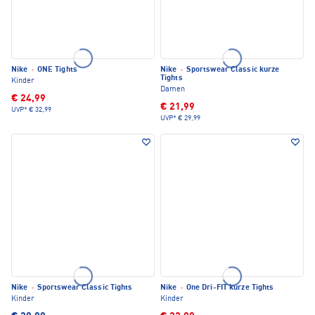
Nike
·
ONE Tights
Nike
·
Sportswear Classic kurze
Tights
Kinder
Damen
€ 24,99
€ 21,99
UVP*
€ 32,99
UVP*
€ 29,99
Nike
·
Sportswear Classic Tights
Nike
·
One Dri-FIT kurze Tights
Kinder
Kinder