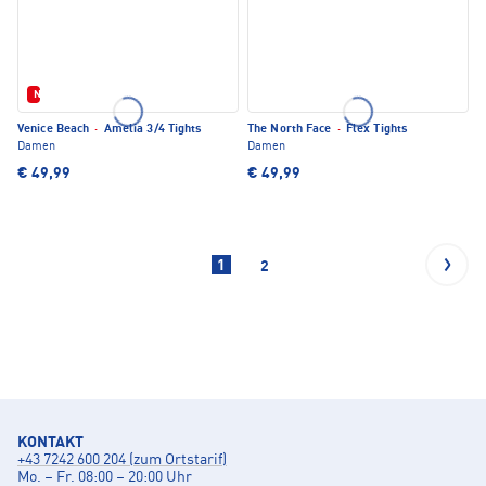
Neu
Venice Beach
·
Amelia 3/4 Tights
The North Face
·
Flex Tights
Damen
Damen
€ 49,99
€ 49,99
1
2
KONTAKT
+43 7242 600 204 (zum Ortstarif)
Mo. – Fr. 08:00 – 20:00 Uhr