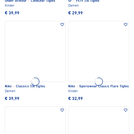
Under Armour
·
ColdGear Tights
4F
·
F419 7/8 Tights
Kinder
Damen
€ 39,99
€ 29,99
Nike
·
Classics 7/8 Tights
Nike
·
Sportswear Classic Flare Tights
Damen
Kinder
€ 39,99
€ 32,99