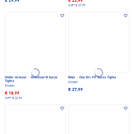
€ 29,99
€ 22,99
UVP*
€ 27,99
Under Armour
·
HeatGear® kurze
Nike
·
One Dri-FIT kurze Tights
Tights
Kinder
Kinder
€ 27,99
€ 18,99
UVP*
€ 22,99