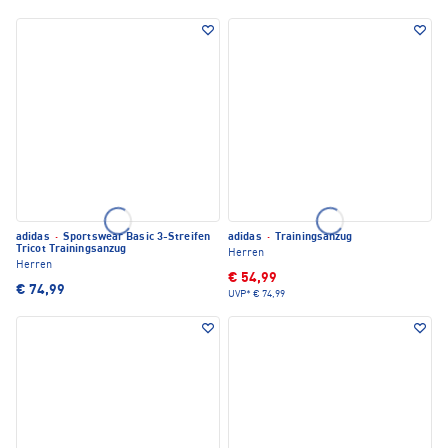
adidas
·
Sportswear Basic 3-Streifen
adidas
·
Trainingsanzug
Tricot Trainingsanzug
Herren
Herren
€ 54,99
€ 74,99
UVP*
€ 74,99