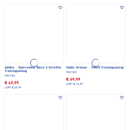
adidas
·
Sportswear Basic 3-Streifen
Under Armour
·
EMEA Trainingsanzug
Trainingsanzug
Herren
Herren
€ 69,99
€ 49,99
UVP*
€ 74,99
UVP*
€ 69,99