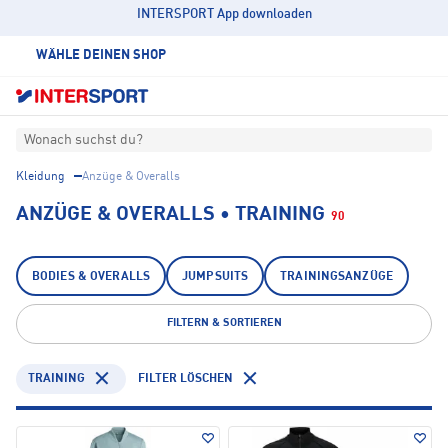
INTERSPORT App downloaden
WÄHLE DEINEN SHOP
Wonach suchst du?
Kleidung
Anzüge & Overalls
ANZÜGE & OVERALLS • TRAINING
90
BODIES & OVERALLS
JUMPSUITS
TRAININGSANZÜGE
FILTERN & SORTIEREN
TRAINING
FILTER LÖSCHEN