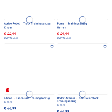
Active Rebel
·
Track Trainingsanzug
Puma
·
Trainingsanzug
Kinder
Herren
€ 44,99
€ 49,99
UVP*
€ 69,99
UVP*
€ 69,99
Neu
adidas
·
Essentials Trainingsanzug
Under Armour
·
Knit Colorblock
Trainingsanzug
Kinder
Kinder
€ 64,99
€ 64,99