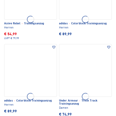
Active Rebel
·
Trainingsanzug
adidas
·
Colorblock Trainingsanzug
Herren
Herren
€ 54,99
€ 89,99
UVP*
€ 79,99
adidas
·
Colorblock Trainingsanzug
Under Armour
·
Tricot Track
Trainingsanzug
Herren
Damen
€ 89,99
€ 74,99