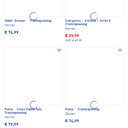
Under Armour
·
Trainingsanzug
Energetics
·
Stefano + Strim V
Trainingsanzug
Herren
Herren
€ 74,99
€ 29,99
UVP*
€ 69,99
Puma
·
Class Sweat Suit
Puma
·
Trainingsanzug
Trainingsanzug
Damen
Herren
€ 74,99
€ 79,99