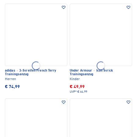
adidas
·
3-Streifen French Terry
Under Armour
·
Icon Strick
Trainingsanzug
Trainingsanzug
Herren
Kinder
€ 74,99
€ 49,99
UVP*
€ 64,99