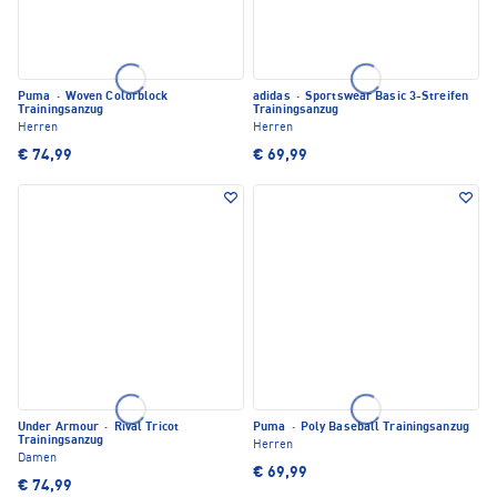
Puma
·
Woven Colorblock
adidas
·
Sportswear Basic 3-Streifen
Trainingsanzug
Trainingsanzug
Herren
Herren
€ 74,99
€ 69,99
Under Armour
·
Rival Tricot
Puma
·
Poly Baseball Trainingsanzug
Trainingsanzug
Herren
Damen
€ 69,99
€ 74,99