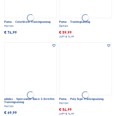
Puma
·
Colorblock Trainingsanzug
Puma
·
Trainingsanzug
Herren
Damen
€ 74,99
€ 59,99
UVP*
€ 74,99
adidas
·
Sportswear Basic 3-Streifen
Puma
·
Poly Tape Trainingsanzug
Trainingsanzug
Herren
Herren
€ 54,99
€ 69,99
UVP*
€ 74,99