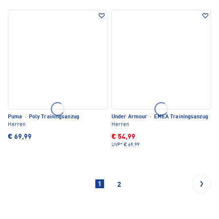
Puma
·
Poly Trainingsanzug
Under Armour
·
EMEA Trainingsanzug
Herren
Herren
€ 69,99
€ 54,99
UVP*
€ 69,99
1
2