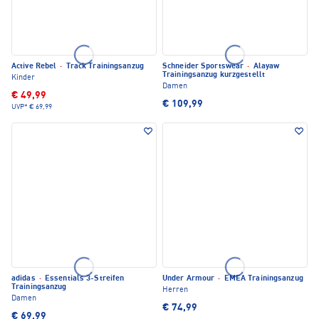
Active Rebel
·
Track Trainingsanzug
Schneider Sportswear
·
Alayaw
Trainingsanzug kurzgestellt
Kinder
Damen
€ 49,99
€ 109,99
UVP*
€ 69,99
adidas
·
Essentials 3-Streifen
Under Armour
·
EMEA Trainingsanzug
Trainingsanzug
Herren
Damen
€ 74,99
€ 69,99