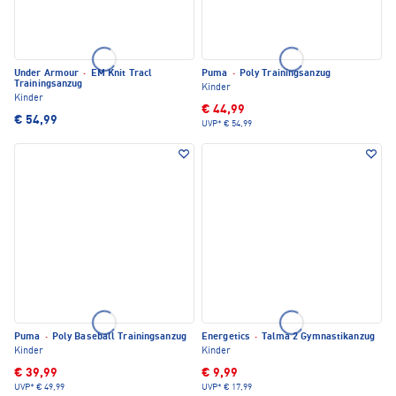
Under Armour
·
EM Knit Tracl
Puma
·
Poly Trainingsanzug
Trainingsanzug
Kinder
Kinder
€ 44,99
€ 54,99
UVP*
€ 54,99
Puma
·
Poly Baseball Trainingsanzug
Energetics
·
Talma 2 Gymnastikanzug
Kinder
Kinder
€ 39,99
€ 9,99
UVP*
€ 49,99
UVP*
€ 17,99