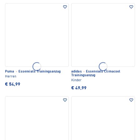
Puma
·
Essentials Trainingsanzug
adidas
·
Essentials Climacool
Trainingsanzug
Herren
Kinder
€ 54,99
€ 49,99