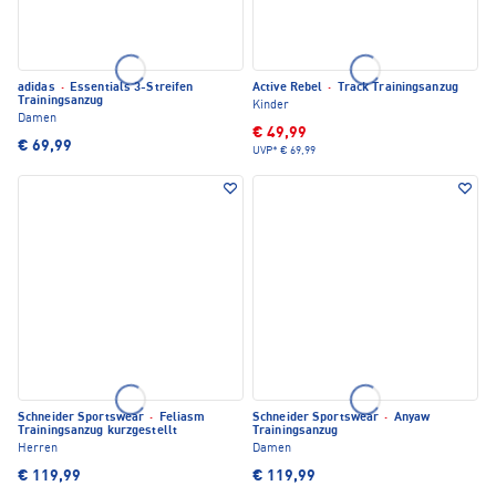
adidas
·
Essentials 3-Streifen
Active Rebel
·
Track Trainingsanzug
Trainingsanzug
Kinder
Damen
€ 49,99
€ 69,99
UVP*
€ 69,99
Schneider Sportswear
·
Feliasm
Schneider Sportswear
·
Anyaw
Trainingsanzug kurzgestellt
Trainingsanzug
Herren
Damen
€ 119,99
€ 119,99