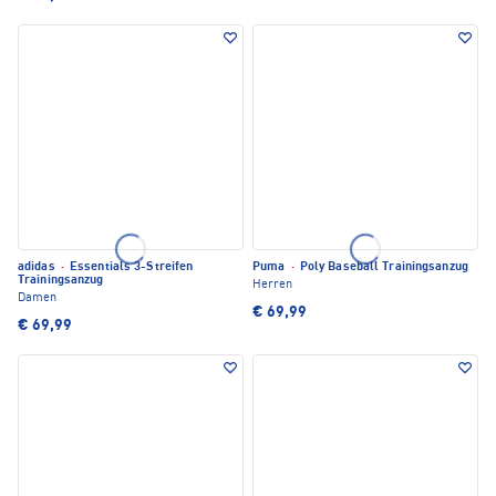
adidas
·
Essentials 3-Streifen
Puma
·
Poly Baseball Trainingsanzug
Trainingsanzug
Herren
Damen
€ 69,99
€ 69,99