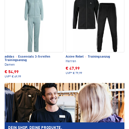
adidas
·
Essentials 3-Streifen
Active Rebel
·
Trainingsanzug
Trainingsanzug
Herren
Damen
€ 47,99
€ 54,99
UVP*
€ 79,99
UVP*
€ 69,99
DEIN SHOP. DEINE PRODUKTE.