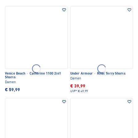
Venice Beach
·
Catherine 1100 2in1
Under Armour
·
Rival Terry Shorts
Shorts
Damen
Damen
€ 39,99
€ 59,99
UVP*
€ 49,99