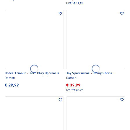
UVP*
€ 19,99
Under Armour
·
Tech Play Up Shorts
Joy Sportswear
·
Romy Shorts
Damen
Damen
€ 29,99
€ 39,99
UVP*
€ 49,99