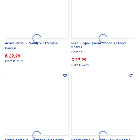
Active Rebel
·
Sandy 2in1 Shorts
Nike
·
Sportswear Phoenix Fleece
Shorts
Damen
Damen
€ 29,99
€ 27,99
UVP*
€ 39,99
UVP*
€ 34,99