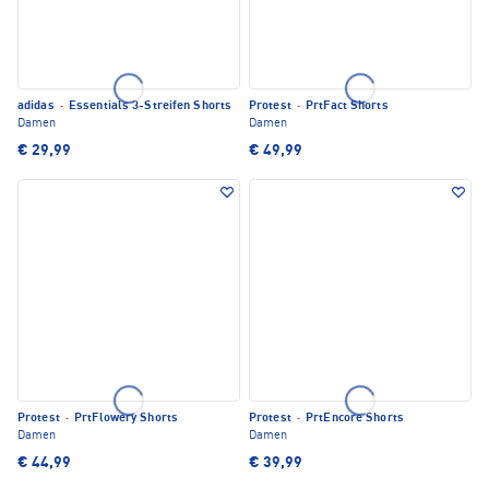
adidas
·
Essentials 3-Streifen Shorts
Protest
·
PrtFact Shorts
Damen
Damen
€ 29,99
€ 49,99
Protest
·
PrtFlowery Shorts
Protest
·
PrtEncore Shorts
Damen
Damen
€ 44,99
€ 39,99