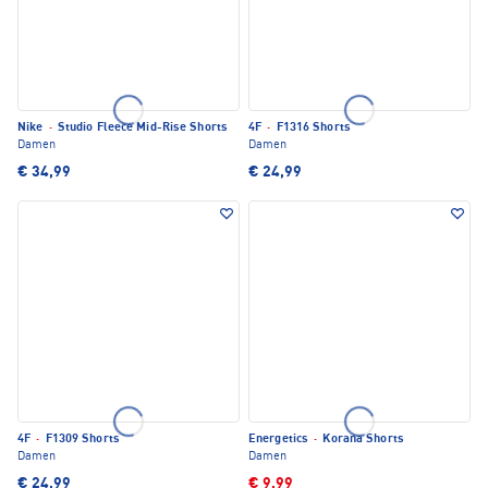
Nike
·
Studio Fleece Mid-Rise Shorts
4F
·
F1316 Shorts
Damen
Damen
€ 34,99
€ 24,99
4F
·
F1309 Shorts
Energetics
·
Korana Shorts
Damen
Damen
€ 24,99
€ 9,99