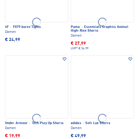
4F
·
F079 kurze Tights
Puma
·
Essentials Graphics Animal
High-Rise Shorts
Damen
Damen
€ 24,99
€ 27,99
UVP*
€ 34,99
Under Armour
·
Tech Play Up Shorts
adidas
·
Soft Lux Shorts
Damen
Damen
€ 19,99
€ 49,99