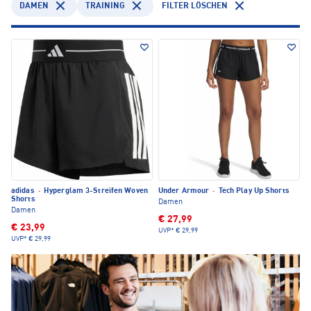
DAMEN
TRAINING
FILTER LÖSCHEN
adidas
·
Hyperglam 3-Streifen Woven
Under Armour
·
Tech Play Up Shorts
Shorts
Damen
Damen
€ 27,99
€ 23,99
UVP*
€ 29,99
UVP*
€ 29,99