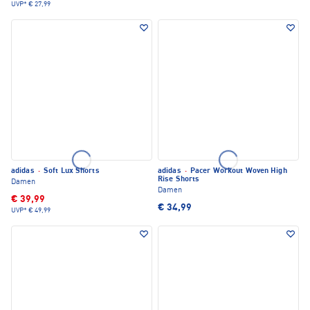
UVP*
€ 27,99
adidas
·
Soft Lux Shorts
adidas
·
Pacer Workout Woven High
Rise Shorts
Damen
Damen
€ 39,99
€ 34,99
UVP*
€ 49,99