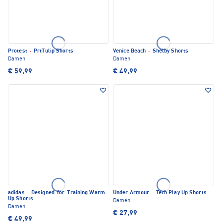
Protest
·
PrtTulip Shorts
Venice Beach
·
Shelby Shorts
Damen
Damen
€ 59,99
€ 49,99
adidas
·
Designed-for-Training Warm-
Under Armour
·
Tech Play Up Shorts
Up Shorts
Damen
Damen
€ 27,99
€ 49,99