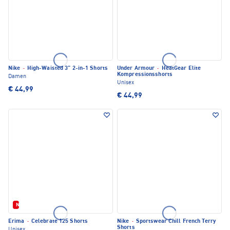
Nike
·
High-Waisted 3" 2-in-1 Shorts
Under Armour
·
HeatGear Elite
Kompressionsshorts
Damen
Unisex
€ 44,99
€ 44,99
Neu
Erima
·
Celebrate 125 Shorts
Nike
·
Sportswear Chill French Terry
Shorts
Unisex