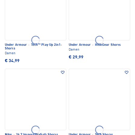
Under Armour
·
Tech™ Play Up 2in1-
Under Armour
·
HeatGear Shorts
Shorts
Damen
Damen
€ 29,99
€ 34,99
Nike
·
24.7 ImpossiblySoft Shorts
Under Armour
·
Tech Shorts