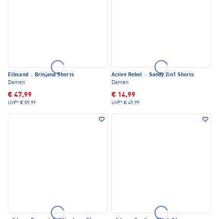
Elbsand
·
Brinjana Shorts
Active Rebel
·
Sandy 2in1 Shorts
Damen
Damen
€ 47,99
€ 14,99
UVP*
€ 59,99
UVP*
€ 49,99