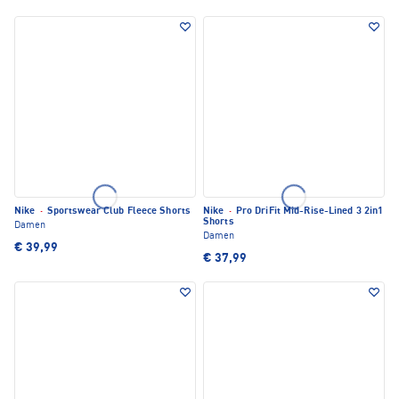
Nike
·
Sportswear Club Fleece Shorts
Nike
·
Pro DriFit Mid-Rise-Lined 3 2in1
Shorts
Damen
Damen
€ 39,99
€ 37,99