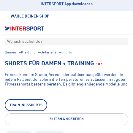
INTERSPORT App downloaden
WÄHLE DEINEN SHOP
Wonach suchst du?
Damen
Kleidung
Unterteile
Shorts
SHORTS FÜR DAMEN • TRAINING
107
Fitness kann im Studio, Verein oder outdoor ausgeübt werden. In
jedem Fall bist du, sofern die Temperaturen es zulassen, mit guten
Fitnessshorts bestens beraten. Es gibt eng anliegende Modelle und
solche, die etwas weiter sind. Diese bieten eine Art kurze Leggings,
sodass du dich völlig frei bewegen kannst. Auch der dehnbare
Bund sorgt für Komfort. Bei den vielen Ausführungen und Farben
ist sicher eine stylishe Hose für dich dabei. Im INTERSPORT
TRAININGSSHORTS
Onlineshop findest du unter anderem Fitnessshorts der Marken
Under Armour, Adidas und Energetics. Damit bist du in Sachen
Shorts für deine Fitness optimal ausgestattet.
FILTERN & SORTIEREN