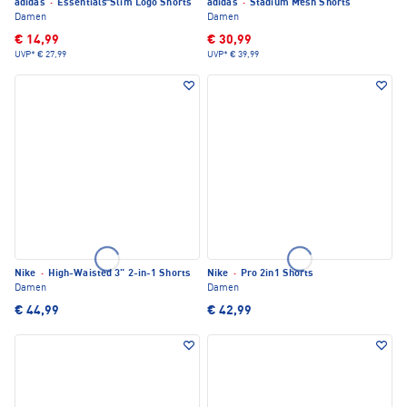
adidas
·
Essentials Slim Logo Shorts
adidas
·
Stadium Mesh Shorts
Damen
Damen
€ 14,99
€ 30,99
UVP*
€ 27,99
UVP*
€ 39,99
Nike
·
High-Waisted 3" 2-in-1 Shorts
Nike
·
Pro 2in1 Shorts
Damen
Damen
€ 44,99
€ 42,99