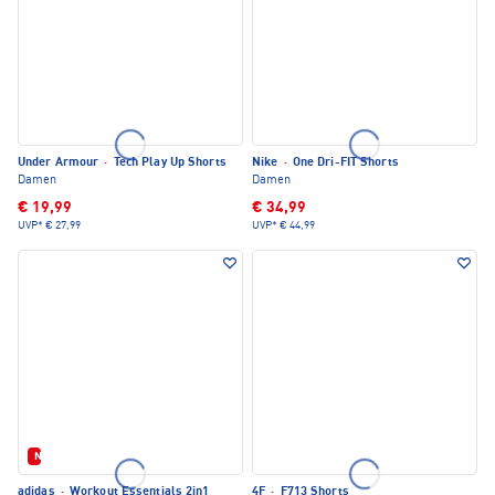
Under Armour
·
Tech Play Up Shorts
Nike
·
One Dri-FIT Shorts
Damen
Damen
€ 19,99
€ 34,99
UVP*
€ 27,99
UVP*
€ 44,99
Neu
adidas
·
Workout Essentials 2in1
4F
·
F713 Shorts