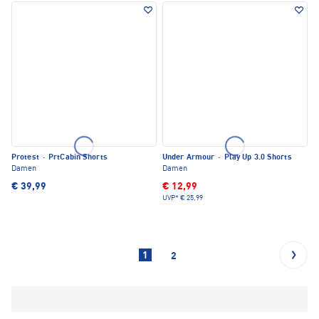
Protest
·
PrtCabin Shorts
Under Armour
·
Play Up 3.0 Shorts
Damen
Damen
€ 39,99
€ 12,99
UVP*
€ 25,99
1
2