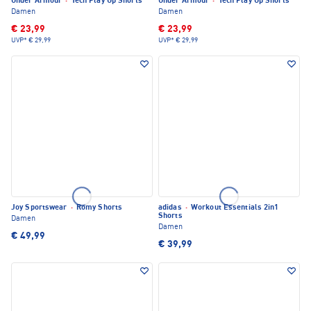
Under Armour
·
Tech Play Up Shorts
Under Armour
·
Tech Play Up Shorts
Damen
Damen
€ 23,99
€ 23,99
UVP*
€ 29,99
UVP*
€ 29,99
Joy Sportswear
·
Romy Shorts
adidas
·
Workout Essentials 2in1
Shorts
Damen
Damen
€ 49,99
€ 39,99