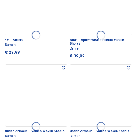
4F
·
Shorts
Nike
·
Sportswear Phoenix Fleece
Shorts
Damen
Damen
€ 29,99
€ 39,99
Under Armour
·
Vanish Woven Shorts
Under Armour
·
Vanish Woven Shorts
Damen
Damen