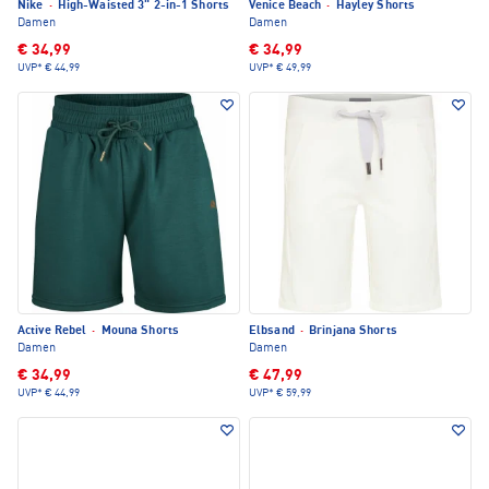
Nike
·
High-Waisted 3" 2-in-1 Shorts
Venice Beach
·
Hayley Shorts
Damen
Damen
€ 34,99
€ 34,99
UVP*
€ 44,99
UVP*
€ 49,99
Active Rebel
·
Mouna Shorts
Elbsand
·
Brinjana Shorts
Damen
Damen
€ 34,99
€ 47,99
UVP*
€ 44,99
UVP*
€ 59,99