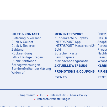
HILFE & KONTAKT
MEIN INTERSPORT
ÜBER
Lieferung & Versand
Kundenkarte & Loyalty
Das U
Click & Collect
INTERSPORT App
Shopf
Click & Reserve
INTERSPORT Mastercard®
Partn
Zahlung
Gold
Press
Rücksendung
Gutscheinkarte
Nachha
FAQ - Häufige Fragen
Gewinnspiele
Gesell
Rückrufaktionen
Zufriedenheitsgarantie
Veran
Betrugswarnungen
AKTUELLE WERBUNG
KARRI
Barrierefreiheitserklärung
PROMOTIONS & COUPONS
FIRM
Widerruf
EVENTS
RENT 
Impressum
AGB
Datenschutz
Cookie Policy
Datenschutzeinstellungen