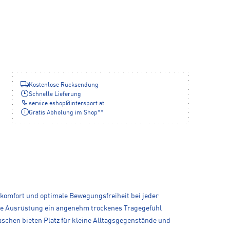
Kostenlose Rücksendung
Schnelle Lieferung
service.eshop
@
intersport.at
Gratis Abholung im Shop**
agekomfort und optimale Bewegungsfreiheit bei jeder
ende Ausrüstung ein angenehm trockenes Tragegefühl
aschen bieten Platz für kleine Alltagsgegenstände und