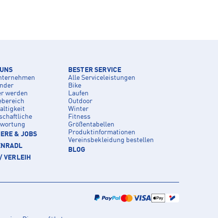
 UNS
BESTER SERVICE
nternehmen
Alle Serviceleistungen
inder
Bike
er werden
Laufen
ebereich
Outdoor
ltigkeit
Winter
schaftliche
Fitness
twortung
Größentabellen
Produktinformationen
ERE & JOBS
Vereinsbekleidung bestellen
ENRADL
BLOG
/ VERLEIH