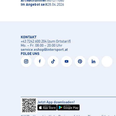
Artikelnummer:
401211080
Im Angebot seit
28.04.2026
KONTAKT
+43 7242 600 204 (zum Ortstarif)
Mo. – Fr. 08:00 – 20:00 Uhr
service.eshop
@
intersport.at
FOLGE UNS
Jetzt App downloaden!
Laden im
Jetzt bei
App Store
Google Play