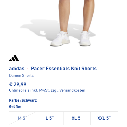
adidas
·
Pacer Essentials Knit Shorts
Damen Shorts
€ 29,99
Onlinepreis inkl. MwSt.
zzgl.
Versandkosten
Farbe:
Schwarz
Größe:
M 5"
L 5"
XL 5"
XXL 5"