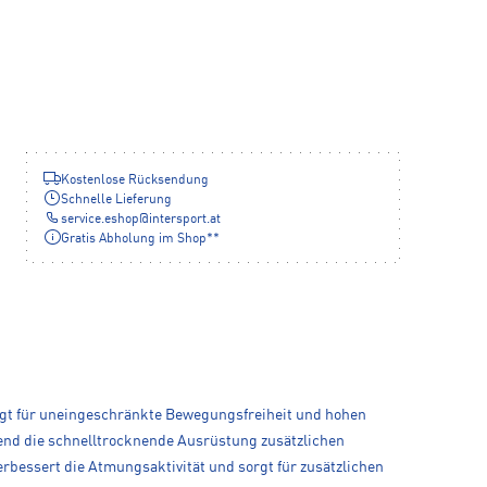
Kostenlose Rücksendung
Schnelle Lieferung
service.eshop
@
intersport.at
Gratis Abholung im Shop**
 sorgt für uneingeschränkte Bewegungsfreiheit und hohen
rend die schnelltrocknende Ausrüstung zusätzlichen
erbessert die Atmungsaktivität und sorgt für zusätzlichen