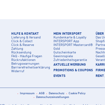
HILFE & KONTAKT
MEIN INTERSPORT
ÜBER
Lieferung & Versand
Kundenkarte & Loyalty
Das U
Click & Collect
INTERSPORT App
Shopf
Click & Reserve
INTERSPORT Mastercard®
Partn
Zahlung
Gold
Press
Rücksendung
Gutscheinkarte
Nachha
FAQ - Häufige Fragen
Gewinnspiele
Gesell
Rückrufaktionen
Zufriedenheitsgarantie
Veran
Betrugswarnungen
AKTUELLE WERBUNG
KARRI
Barrierefreiheitserklärung
PROMOTIONS & COUPONS
FIRM
Widerruf
EVENTS
RENT 
Impressum
AGB
Datenschutz
Cookie Policy
Datenschutzeinstellungen