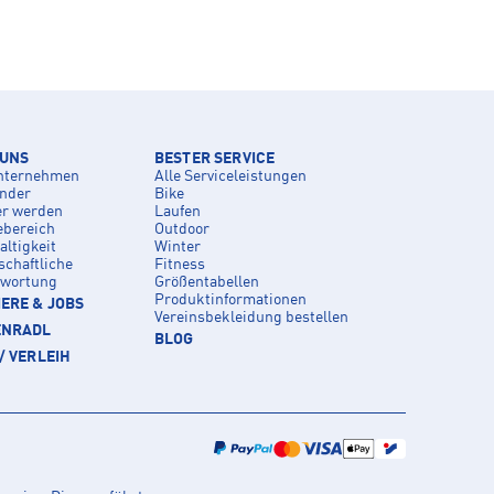
 UNS
BESTER SERVICE
nternehmen
Alle Serviceleistungen
inder
Bike
er werden
Laufen
ebereich
Outdoor
ltigkeit
Winter
schaftliche
Fitness
twortung
Größentabellen
Produktinformationen
ERE & JOBS
Vereinsbekleidung bestellen
ENRADL
BLOG
/ VERLEIH