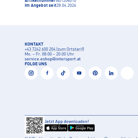
Artikelnummer:
401204010
Im Angebot seit
28.04.2026
KONTAKT
+43 7242 600 204 (zum Ortstarif)
Mo. – Fr. 08:00 – 20:00 Uhr
service.eshop
@
intersport.at
FOLGE UNS
Jetzt App downloaden!
Laden im
Jetzt bei
App Store
Google Play