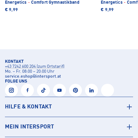
Energetics
·
Comfort Gymnastikband
Energetics
·
Comfo
€ 9,99
€ 9,99
KONTAKT
+43 7242 600 204 (zum Ortstarif)
Mo. – Fr. 08:00 – 20:00 Uhr
service.eshop
@
intersport.at
FOLGE UNS
HILFE & KONTAKT
MEIN INTERSPORT