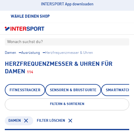
INTERSPORT App downloaden
WÄHLE DEINEN SHOP
Wonach suchst du?
Damen
Ausrüstung
Herzfrequenzmesser & Uhren
HERZFREQUENZMESSER & UHREN FÜR
DAMEN
114
FITNESSTRACKER
SENSOREN & BRUSTGURTE
SMARTWATCHE
FILTERN & SORTIEREN
DAMEN
FILTER LÖSCHEN