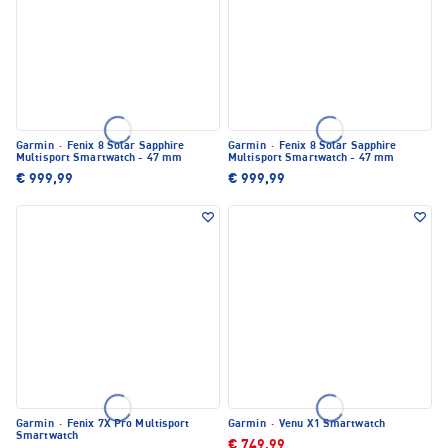
Garmin
·
Fenix 8 Solar Sapphire
Garmin
·
Fenix 8 Solar Sapphire
Multisport Smartwatch - 47 mm
Multisport Smartwatch - 47 mm
€ 999,99
€ 999,99
Garmin
·
Fenix 7X Pro Multisport
Garmin
·
Venu X1 Smartwatch
Smartwatch
€ 749,99