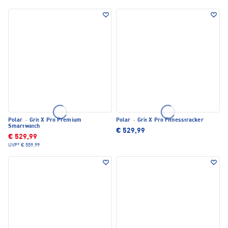
Polar
·
Grit X Pro Premium
Polar
·
Grit X Pro Fitnesstracker
Smartwatch
€ 529,99
€ 529,99
UVP*
€ 559,99