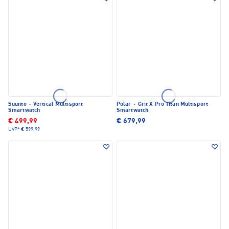
Suunto
·
Vertical Multisport
Polar
·
Grit X Pro Titan Multisport
Smartwatch
Smartwatch
€ 499,99
€ 679,99
UVP*
€ 599,99