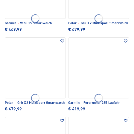
Garmin
·
Venu 3S Smartwatch
Polar
·
Grit X2 Multisport Smartwatch
€ 449,99
€ 479,99
Polar
·
Grit X2 Multisport Smartwatch
Garmin
·
Forerunner 265 Laufuhr
€ 479,99
€ 419,99