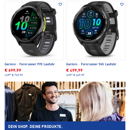
Garmin
·
Forerunner 970 Laufuhr
Garmin
·
Forerunner 965 Laufuhr
€ 699,99
€ 499,99
UVP*
€ 749,99
UVP*
€ 649,99
DEIN SHOP. DEINE PRODUKTE.