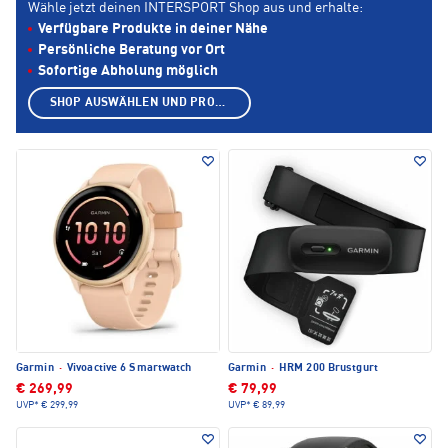
Wähle jetzt deinen INTERSPORT Shop aus und erhalte:
Verfügbare Produkte in deiner Nähe
Persönliche Beratung vor Ort
Sofortige Abholung möglich
SHOP AUSWÄHLEN UND PRODUKTE ANZEIGEN
Garmin
·
Vivoactive 6 Smartwatch
Garmin
·
HRM 200 Brustgurt
€ 269,99
€ 79,99
UVP*
€ 299,99
UVP*
€ 89,99