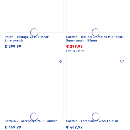
Polar
·
Vantage V3 Multisport
Garmin
·
Instinct 3 Amoled Multisport
Smartwatch
Smartwatch - 50mm
€ 599,99
€ 399,99
UVP*
€ 499,99
Garmin
·
Forerunner 265S Laufuhr
Garmin
·
Forerunner 265S Laufuhr
€ 449,99
€ 449,99