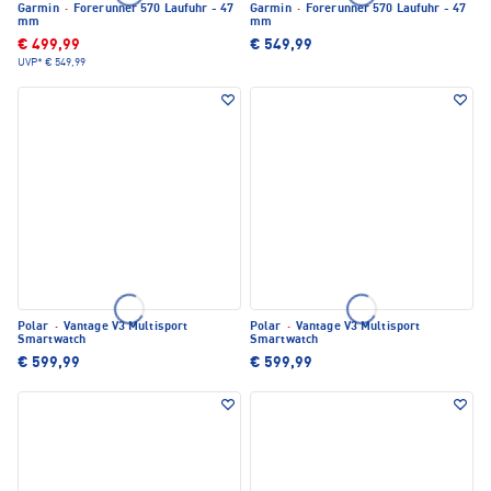
Garmin
·
Forerunner 570 Laufuhr - 47
Garmin
·
Forerunner 570 Laufuhr - 47
mm
mm
€ 499,99
€ 549,99
UVP*
€ 549,99
Polar
·
Vantage V3 Multisport
Polar
·
Vantage V3 Multisport
Smartwatch
Smartwatch
€ 599,99
€ 599,99