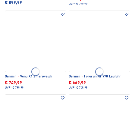
€ 899,99
UVP*
€ 799,99
Garmin
·
Venu X1 Smartwatch
Garmin
·
Forerunner 970 Laufuhr
€ 749,99
€ 669,99
UVP*
€ 799,99
UVP*
€ 749,99