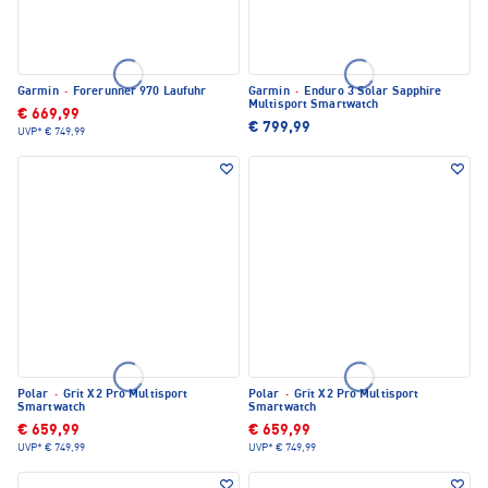
Garmin
·
Forerunner 970 Laufuhr
Garmin
·
Enduro 3 Solar Sapphire
Multisport Smartwatch
€ 669,99
€ 799,99
UVP*
€ 749,99
Polar
·
Grit X2 Pro Multisport
Polar
·
Grit X2 Pro Multisport
Smartwatch
Smartwatch
€ 659,99
€ 659,99
UVP*
€ 749,99
UVP*
€ 749,99