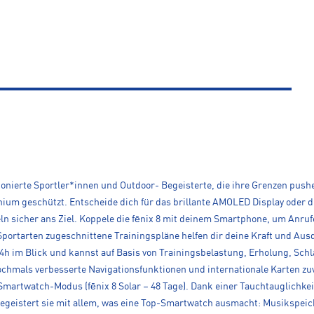
ionierte Sportler*innen und Outdoor- Begeisterte, die ihre Grenzen push
nium geschützt. Entscheide dich für das brillante AMOLED Display oder d
eln sicher ans Ziel. Koppele die fēnix 8 mit deinem Smartphone, um Anru
ortarten zugeschnittene Trainingspläne helfen dir deine Kraft und Ausd
4h im Blick und kannst auf Basis von Trainingsbelastung, Erholung, Sch
ochmals verbesserte Navigationsfunktionen und internationale Karten zuv
 Smartwatch-Modus (fēnix 8 Solar – 48 Tage). Dank einer Tauchtauglichke
g begeistert sie mit allem, was eine Top-Smartwatch ausmacht: Musikspe