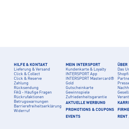
HILFE & KONTAKT
MEIN INTERSPORT
ÜBER
Lieferung & Versand
Kundenkarte & Loyalty
Das U
Click & Collect
INTERSPORT App
Shopf
Click & Reserve
INTERSPORT Mastercard®
Partn
Zahlung
Gold
Press
Rücksendung
Gutscheinkarte
Nachha
FAQ - Häufige Fragen
Gewinnspiele
Gesell
Rückrufaktionen
Zufriedenheitsgarantie
Veran
Betrugswarnungen
AKTUELLE WERBUNG
KARRI
Barrierefreiheitserklärung
PROMOTIONS & COUPONS
FIRM
Widerruf
EVENTS
RENT 