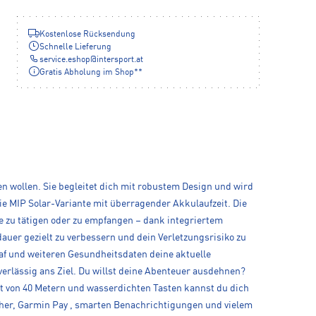
Kostenlose Rücksendung
Schnelle Lieferung
service.eshop
@
intersport.at
Gratis Abholung im Shop**
en wollen. Sie begleitet dich mit robustem Design und wird
ie MIP Solar-Variante mit überragender Akkulaufzeit. Die
fe zu tätigen oder zu empfangen – dank integriertem
auer gezielt zu verbessern und dein Verletzungsrisiko zu
laf und weiteren Gesundheitsdaten deine aktuelle
erlässig ans Ziel. Du willst deine Abenteuer ausdehnen?
it von 40 Metern und wasserdichten Tasten kannst du dich
icher, Garmin Pay , smarten Benachrichtigungen und vielem