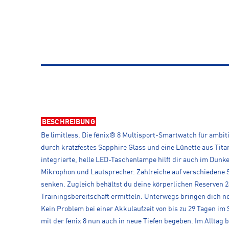
BESCHREIBUNG
Be limitless. Die fēnix® 8 Multisport-Smartwatch für ambit
durch kratzfestes Sapphire Glass und eine Lünette aus Tita
integrierte, helle LED-Taschenlampe hilft dir auch im Dunk
Mikrophon und Lautsprecher. Zahlreiche auf verschiedene Sp
senken. Zugleich behältst du deine körperlichen Reserven 2
Trainingsbereitschaft ermitteln. Unterwegs bringen dich n
Kein Problem bei einer Akkulaufzeit von bis zu 29 Tagen im
mit der fēnix 8 nun auch in neue Tiefen begeben. Im Allta