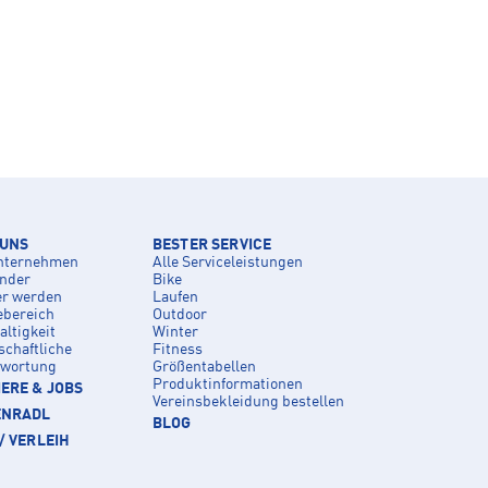
 UNS
BESTER SERVICE
nternehmen
Alle Serviceleistungen
inder
Bike
er werden
Laufen
ebereich
Outdoor
ltigkeit
Winter
schaftliche
Fitness
twortung
Größentabellen
Produktinformationen
ERE & JOBS
Vereinsbekleidung bestellen
ENRADL
BLOG
/ VERLEIH