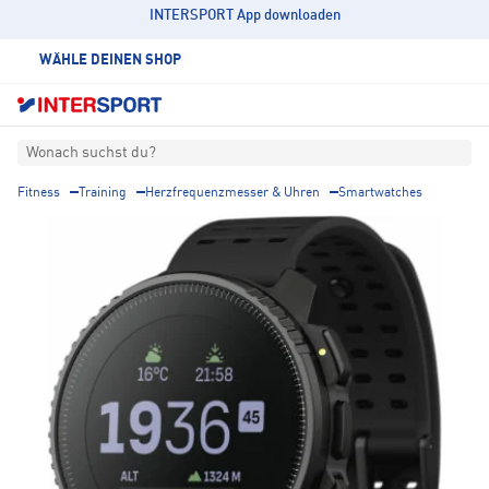
INTERSPORT App downloaden
WÄHLE DEINEN SHOP
Wonach suchst du?
Fitness
Training
Herzfrequenzmesser & Uhren
Smartwatches