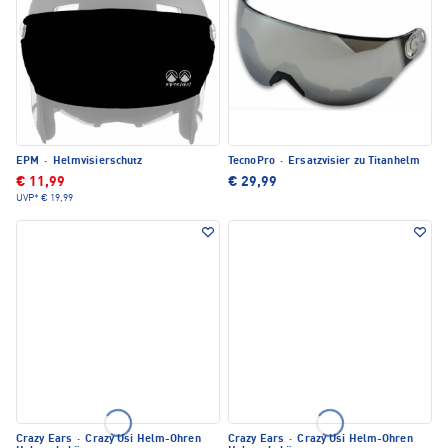
EPM
·
Helmvisierschutz
TecnoPro
·
Ersatzvisier zu Titanhelm
€ 11,99
€ 29,99
UVP*
€ 19,99
Crazy Ears
·
Crazy Usi Helm-Ohren
Crazy Ears
·
Crazy Usi Helm-Ohren