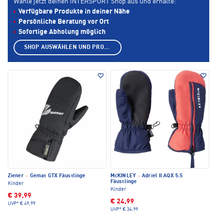
Wähle jetzt deinen INTERSPORT Shop aus und erhalte:
Verfügbare Produkte in deiner Nähe
Persönliche Beratung vor Ort
Sofortige Abholung möglich
SHOP AUSWÄHLEN UND PRODUKTE ANZEIGEN
Ziener
·
Gemat GTX Fäustlinge
McKINLEY
·
Adriel II AQX 5.5
Fäustlinge
Kinder
Kinder
€ 39,99
€ 24,99
UVP*
€ 49,99
UVP*
€ 34,99