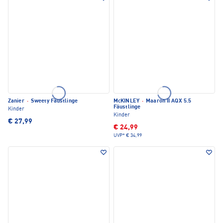
Zanier
·
Sweety Fäustlinge
McKINLEY
·
Maaron II AQX 5.5
Fäustlinge
Kinder
Kinder
€ 27,99
€ 24,99
UVP*
€ 34,99