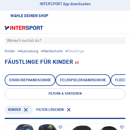
INTERSPORT App downloaden
WÄHLE DEINEN SHOP
Wonach suchst du?
Kinder
Ausrüstung
Handschuhe
Fäustlinge
FÄUSTLINGE FÜR KINDER
65
EISHOCKEYHANDSCHUHE
FELDSPIELERHANDSCHUHE
FLEECE
FILTERN & SORTIEREN
KINDER
FILTER LÖSCHEN