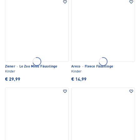
Ziener
·
Le Zoo Minis Fäustlinge
Areco
·
Fleece Fäustlinge
Kinder
Kinder
€ 29,99
€ 14,99