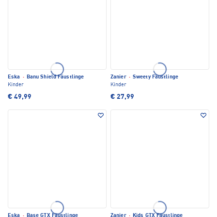
Eska
·
Banu Shield Fäustlinge
Zanier
·
Sweety Fäustlinge
Kinder
Kinder
€ 49,99
€ 27,99
Eska
·
Base GTX Fäustlinge
Zanier
·
Kids GTX Fäustlinge