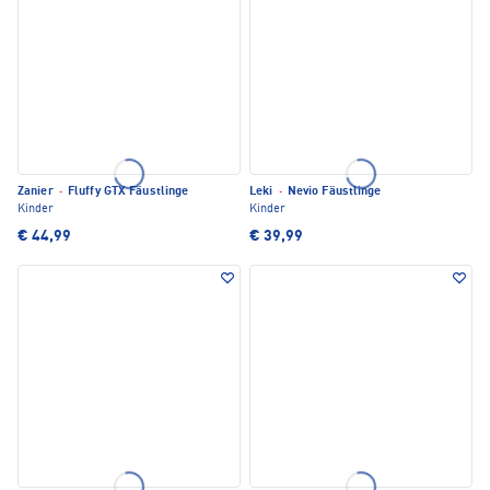
Zanier
·
Fluffy GTX Fäustlinge
Leki
·
Nevio Fäustlinge
Kinder
Kinder
€ 44,99
€ 39,99