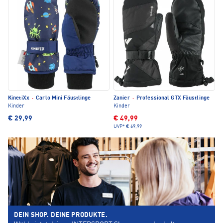
KinetiXx
·
Carlo Mini Fäustlinge
Zanier
·
Professional GTX Fäustlinge
Kinder
Kinder
€ 29,99
€ 49,99
UVP*
€ 69,99
DEIN SHOP. DEINE PRODUKTE.