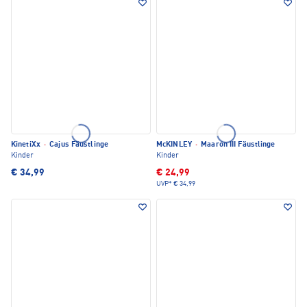
KinetiXx
·
Cajus Fäustlinge
McKINLEY
·
Maaron III Fäustlinge
Kinder
Kinder
€ 34,99
€ 24,99
UVP*
€ 34,99