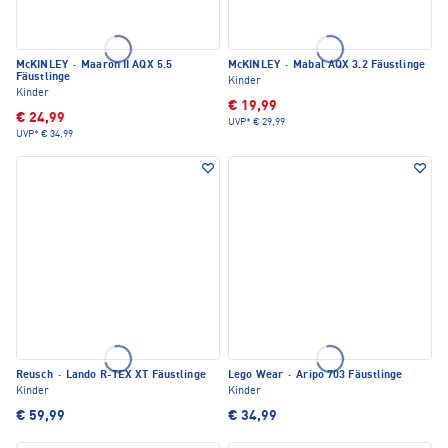
McKINLEY
·
Maaron II AQX 5.5
McKINLEY
·
Mabal AQX 3.2 Fäustlinge
Fäustlinge
Kinder
Kinder
€ 19,99
€ 24,99
UVP*
€ 29,99
UVP*
€ 34,99
Reusch
·
Lando R-TEX XT Fäustlinge
Lego Wear
·
Aripo 703 Fäustlinge
Kinder
Kinder
€ 59,99
€ 34,99