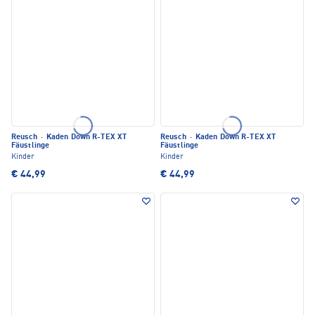
Reusch
·
Kaden Down R-TEX XT
Reusch
·
Kaden Down R-TEX XT
Fäustlinge
Fäustlinge
Kinder
Kinder
€ 44,99
€ 44,99