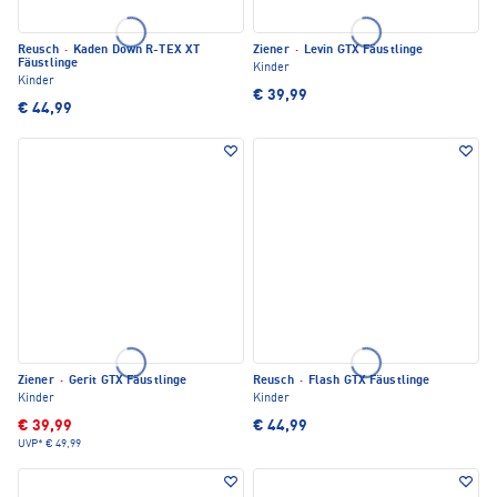
Reusch
·
Kaden Down R-TEX XT
Ziener
·
Levin GTX Fäustlinge
Fäustlinge
Kinder
Kinder
€ 39,99
€ 44,99
Ziener
·
Gerit GTX Fäustlinge
Reusch
·
Flash GTX Fäustlinge
Kinder
Kinder
€ 39,99
€ 44,99
UVP*
€ 49,99