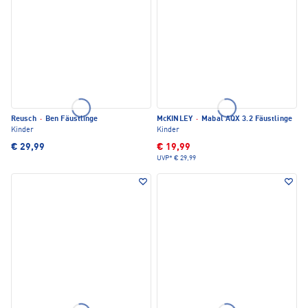
Reusch
·
Ben Fäustlinge
McKINLEY
·
Mabal AQX 3.2 Fäustlinge
Kinder
Kinder
€ 29,99
€ 19,99
UVP*
€ 29,99