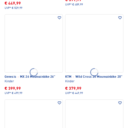
€ 399,99
€ 449,99
UVP*
€ 489,99
UVP*
€ 529,99
Genesis
·
MX 26 Mountainbike 26"
KTM
·
Wild Cross 20 Mountainbike 20"
Kinder
Kinder
€ 399,99
€ 379,99
UVP*
€ 499,99
UVP*
€ 449,99