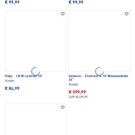
€ 99,99
€ 99,99
Puky
·
LR M Laufrad 10"
Genesis
·
Element X-10 Mountainbike
26"
Kinder
Kinder
€ 84,99
€ 399,99
UVP*
€ 499,99