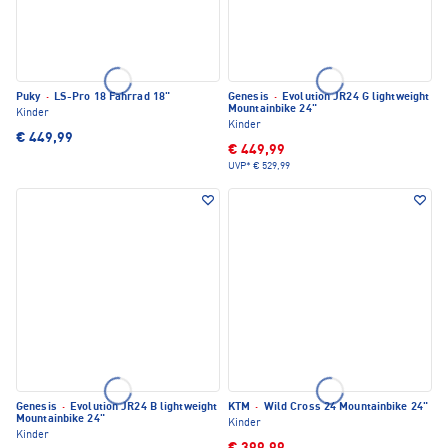
Puky
·
LS-Pro 18 Fahrrad 18"
Genesis
·
Evolution JR24 G lightweight
Mountainbike 24"
Kinder
Kinder
€ 449,99
€ 449,99
UVP*
€ 529,99
Genesis
·
Evolution JR24 B lightweight
KTM
·
Wild Cross 24 Mountainbike 24"
Mountainbike 24"
Kinder
Kinder