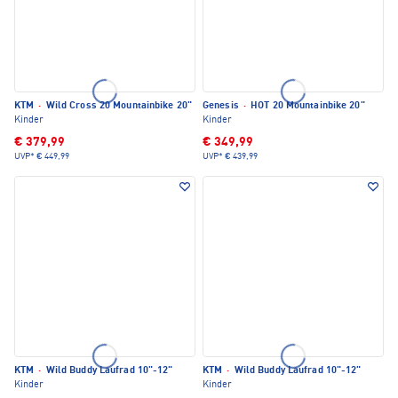
KTM
·
Wild Cross 20 Mountainbike 20"
Genesis
·
HOT 20 Mountainbike 20"
Kinder
Kinder
€ 379,99
€ 349,99
UVP*
€ 449,99
UVP*
€ 439,99
KTM
·
Wild Buddy Laufrad 10"-12"
KTM
·
Wild Buddy Laufrad 10"-12"
Kinder
Kinder