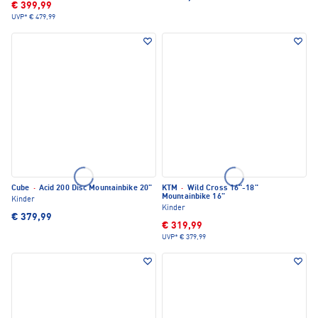
€ 399,99
UVP*
€ 479,99
Cube
·
Acid 200 Disc Mountainbike 20"
KTM
·
Wild Cross 16"-18"
Mountainbike 16"
Kinder
Kinder
€ 379,99
€ 319,99
UVP*
€ 379,99