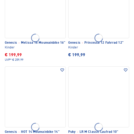
Genesis
·
Melissa 16 Mountainbike 16"
Genesis
·
Princessa 12 Fahrrad 12"
Kinder
Kinder
€ 199,99
€ 199,99
UVP*
€ 259,99
Genesis
·
HOT 14 Mountainbike 14"
Puky
·
LR M Classic Laufrad 10"