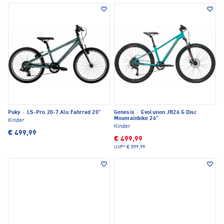
Puky
·
LS-Pro 20-7 Alu Fahrrad 20"
Genesis
·
Evolution JR26 G Disc
Mountainbike 26"
Kinder
Kinder
€ 499,99
€ 499,99
UVP*
€ 599,99