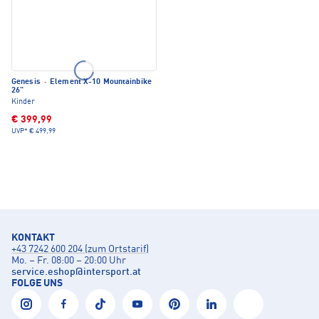
Genesis
·
Element X-10 Mountainbike
26"
Kinder
€ 399,99
UVP*
€ 499,99
KONTAKT
+43 7242 600 204 (zum Ortstarif)
Mo. – Fr. 08:00 – 20:00 Uhr
service.eshop
@
intersport.at
FOLGE UNS