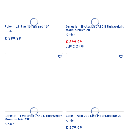
Puky
·
LS-Pro 16 Fahrrad 16"
Genesis
·
Evolution JR20 B lightweight
Mountainbike 20"
Kinder
Kinder
€ 399,99
€ 399,99
UVP*
€ 479,99
Genesis
·
Evolution JR20 G lightweight
Cube
·
Acid 200 Disc Mountainbike 20"
Mountainbike 20"
Kinder
Kinder
€ 379,99