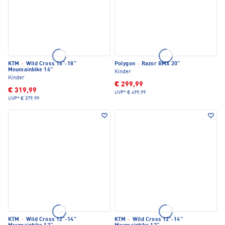
KTM
·
Wild Cross 16"-18"
Polygon
·
Razor BMX 20"
Mountainbike 16"
Kinder
Kinder
€ 299,99
€ 319,99
UVP*
€ 499,99
UVP*
€ 379,99
KTM
·
Wild Cross 12"-14"
KTM
·
Wild Cross 12"-14"