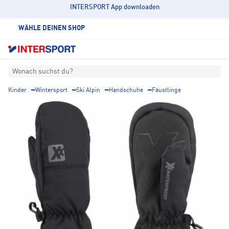
INTERSPORT App downloaden
WÄHLE DEINEN SHOP
Wonach suchst du?
Kinder
Wintersport
Ski Alpin
Handschuhe
Fäustlinge