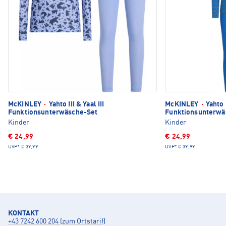
McKINLEY
·
Yahto III & Yaal III
McKINLEY
·
Yahto I
Funktionsunterwäsche-Set
Funktionsunterwä
Kinder
Kinder
€ 24,99
€ 24,99
UVP*
€ 39,99
UVP*
€ 39,99
KONTAKT
+43 7242 600 204 (zum Ortstarif)