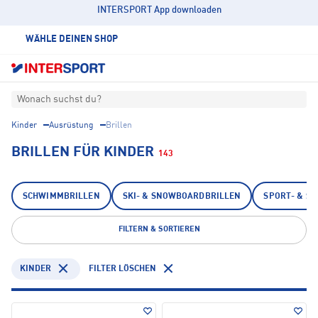
INTERSPORT App downloaden
WÄHLE DEINEN SHOP
Wonach suchst du?
Kinder
Ausrüstung
Brillen
BRILLEN FÜR KINDER
143
SCHWIMMBRILLEN
SKI- & SNOWBOARDBRILLEN
SPORT- & S
FILTERN & SORTIEREN
KINDER
FILTER LÖSCHEN