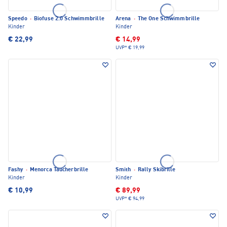
Speedo
·
Biofuse 2.0 Schwimmbrille
Arena
·
The One Schwimmbrille
Kinder
Kinder
€ 22,99
€ 14,99
UVP*
€ 19,99
Fashy
·
Menorca Taucherbrille
Smith
·
Rally Skibrille
Kinder
Kinder
€ 10,99
€ 89,99
UVP*
€ 94,99