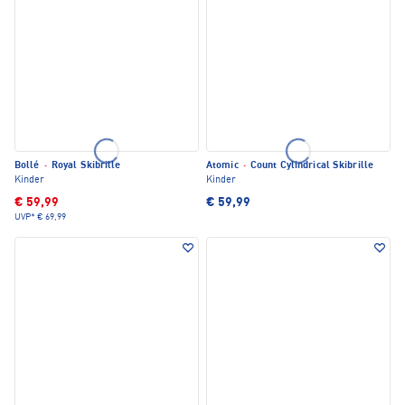
Bollé
·
Royal Skibrille
Atomic
·
Count Cylindrical Skibrille
Kinder
Kinder
€ 59,99
€ 59,99
UVP*
€ 69,99