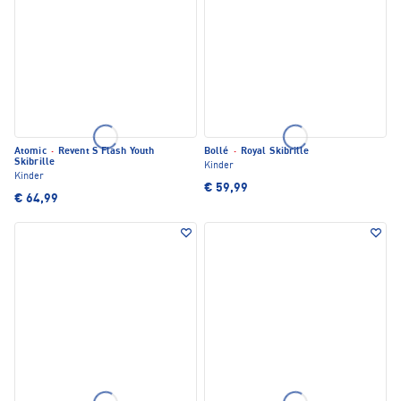
Atomic
·
Revent S Flash Youth
Bollé
·
Royal Skibrille
Skibrille
Kinder
Kinder
€ 59,99
€ 64,99