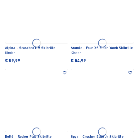
Alpina
·
Scarabeo HM Skibrille
Atomic
·
Four XS Flash Youth Skibrille
Kinder
Kinder
€ 59,99
€ 54,99
Bollé
·
Rocket Plus Skibrille
Spy+
·
Crusher Elite Jr Skibrille