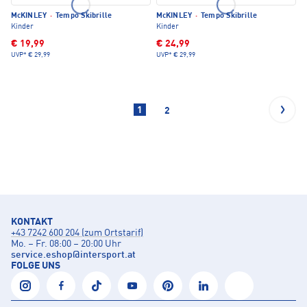
McKINLEY
·
Tempo Skibrille
McKINLEY
·
Tempo Skibrille
Kinder
Kinder
€ 19,99
€ 24,99
UVP*
€ 29,99
UVP*
€ 29,99
1
2
KONTAKT
+43 7242 600 204 (zum Ortstarif)
Mo. – Fr. 08:00 – 20:00 Uhr
service.eshop
@
intersport.at
FOLGE UNS