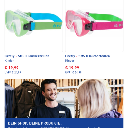
Firefly
·
SM5 II Taucherbrillen
Firefly
·
SM5 II Taucherbrillen
Kinder
Kinder
€ 19,99
€ 19,99
UVP*
€ 24,99
UVP*
€ 24,99
DEIN SHOP. DEINE PRODUKTE.