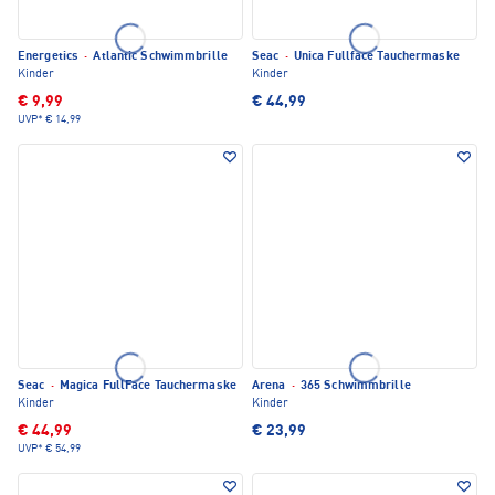
Energetics
·
Atlantic Schwimmbrille
Seac
·
Unica Fullface Tauchermaske
Kinder
Kinder
€ 9,99
€ 44,99
UVP*
€ 14,99
Seac
·
Magica FullFace Tauchermaske
Arena
·
365 Schwimmbrille
Kinder
Kinder
€ 44,99
€ 23,99
UVP*
€ 54,99