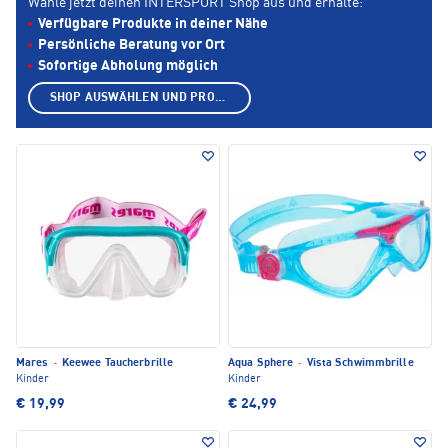
Wähle jetzt deinen INTERSPORT Shop aus und erhalte:
Verfügbare Produkte in deiner Nähe
Persönliche Beratung vor Ort
Sofortige Abholung möglich
SHOP AUSWÄHLEN UND PRODUKTE ANZEIGEN
Mares
·
Keewee Taucherbrille
Aqua Sphere
·
Vista Schwimmbrille
Kinder
Kinder
€ 19,99
€ 24,99