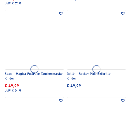
UVP*
€ 57,99
Seac
·
Magica FullFace Tauchermaske
Bollé
·
Rocket Plus Skibrille
Kinder
Kinder
€ 49,99
€ 49,99
UVP*
€ 54,99