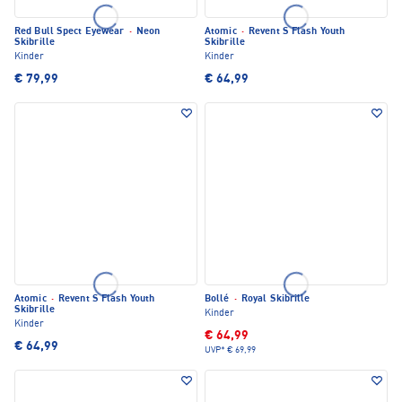
Red Bull Spect Eyewear
·
Neon
Atomic
·
Revent S Flash Youth
Skibrille
Skibrille
Kinder
Kinder
€ 79,99
€ 64,99
Atomic
·
Revent S Flash Youth
Bollé
·
Royal Skibrille
Skibrille
Kinder
Kinder
€ 64,99
€ 64,99
UVP*
€ 69,99