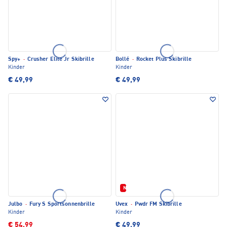
Spy+
·
Crusher Elite Jr Skibrille
Bollé
·
Rocket Plus Skibrille
Kinder
Kinder
€ 49,99
€ 49,99
Neu
Julbo
·
Fury S Sportsonnenbrille
Uvex
·
Pwdr FM Skibrille
Kinder
Kinder
€ 54,99
€ 49,99