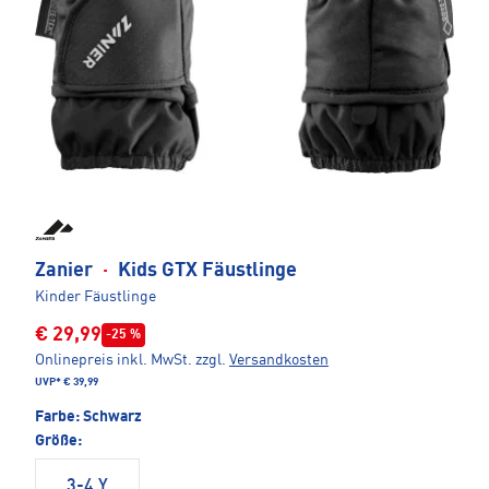
Zanier
·
Kids GTX Fäustlinge
Kinder Fäustlinge
€ 29,99
-25 %
Onlinepreis inkl. MwSt.
zzgl.
Versandkosten
UVP*
€ 39,99
Farbe:
Schwarz
Größe:
3-4 Y