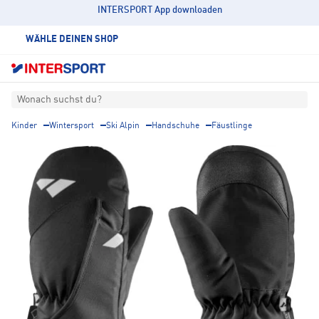
INTERSPORT App downloaden
WÄHLE DEINEN SHOP
Wonach suchst du?
Kinder
Wintersport
Ski Alpin
Handschuhe
Fäustlinge