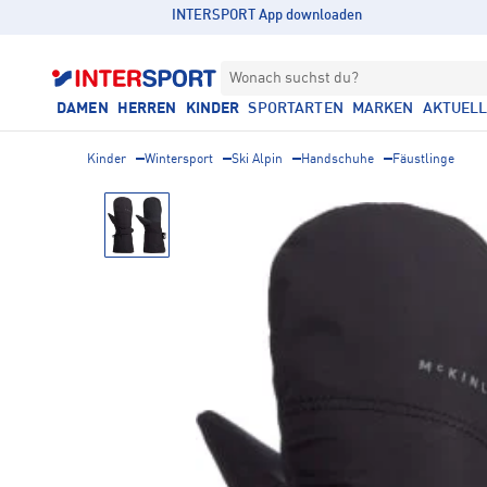
INTERSPORT App downloaden
Wonach suchst du?
DAMEN
HERREN
KINDER
SPORTARTEN
MARKEN
AKTUEL
Kinder
Wintersport
Ski Alpin
Handschuhe
Fäustlinge