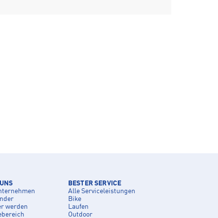
 UNS
BESTER SERVICE
nternehmen
Alle Serviceleistungen
inder
Bike
er werden
Laufen
ebereich
Outdoor