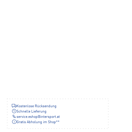
Kostenlose Rücksendung
Schnelle Lieferung
service.eshop
@
intersport.at
Gratis Abholung im Shop**